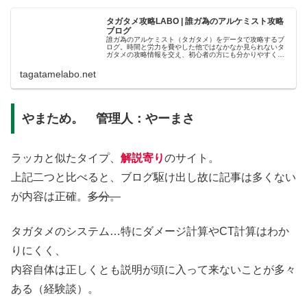
タガタメ攻略LABO | 誰ガ為のアルケミスト攻略
ブログ
誰ガ為のアルケミスト（タガタメ）をデータで攻略するブ
ログ。時間と労力を費やした他ではなかなか見られないタ
ガタメの攻略情報を交え、初心者の方にも分かりやすくス
キルやジョブ、キャラなど様々な情報を紹介しています！
tagatamelabo.net
やまため。 管理人：やーまさ
ラッカと似たタイプ、
解説寄り
のサイト。
上記二つと比べると、ブログ駆け出し故に記事は多くない
が内容は正確。
多分。
タガタメのシステム…特にダメージ計算やCT計算はわか
りにくく、
内容自体は正しくとも説明が頭に入って来ないことが多々
ある（経験談）。