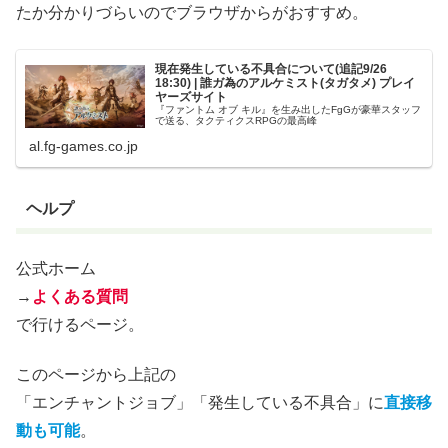
たか分かりづらいのでブラウザからがおすすめ。
現在発生している不具合について(追記9/26
18:30) | 誰ガ為のアルケミスト(タガタメ) プレイ
ヤーズサイト
『ファントム オブ キル』を生み出したFgGが豪華スタッフ
で送る、タクティクスRPGの最高峰
al.fg-games.co.jp
ヘルプ
公式ホーム
→
よくある質問
で行けるページ。
このページから上記の
「エンチャントジョブ」「発生している不具合」に
直接移
動も可能
。