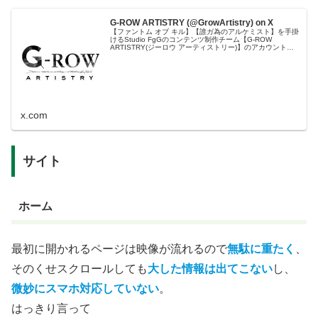
G-ROW ARTISTRY (@GrowArtistry) on X
【ファントム オブ キル】【誰ガ為のアルケミスト】を手掛
けるStudio FgGのコンテンツ制作チーム【G-ROW
ARTISTRY(ジーロウ アーティストリー)】のアカウントで
す。G-ROW ARTISTRYはART/DESIGN/GRA...
x.com
サイト
ホーム
最初に開かれるページは映像が流れるので
無駄に重たく
、
そのくせスクロールしても
大した情報は出てこない
し、
微妙にスマホ対応していない
。
はっきり言って