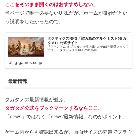
ここをそのまま開くのはおすすめしない
。
当ページで唯一必要ないURLだが、ホームが微妙だとい
う説明をしたかったので。
タクティクスRPG『誰ガ為のアルケミスト(タガ
タメ)』公式サイト
『ファントム オブ キル』を生み出したFgGが豪華スタッフ
で送る、タクティクスRPGの最高峰
al.fg-games.co.jp
最新情報
タガタメの最新情報が並ぶ。
タガタメ公式をブックマークするならここ
。
「news」ではなく「news/最新情報」なのがポイント。
ゲーム内からも確認出来るが、画面サイズの問題でブラウ