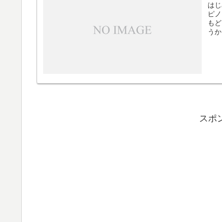
はじ
ピノ
もど
うか
スポ