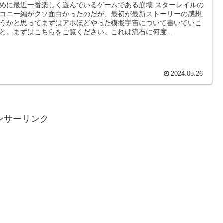
めに最近一番楽しく遊んでいるゲームである崩壊:スターレイルの
コニー編がクソ面白かったのだが、最初が最新ストーリーの感想
うかと思ってまずはアホほどやった模擬宇宙について書いていこ
と。まずはこちらをご覧ください。これは流石に何度...
2024.05.26
ンサーリンク