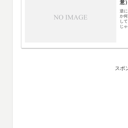
意
逆に
か何
して
じゃ
スポ