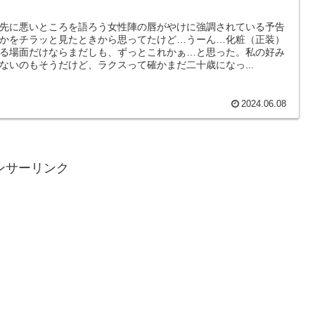
）
先に悪いところを語ろう女性陣の唇がやけに強調されている予告
かをチラッと見たときから思ってたけど…うーん…化粧（正装）
る場面だけならまだしも、ずっとこれかぁ…と思った。私の好み
ないのもそうだけど、ラクスって確かまだ二十歳になっ...
2024.06.08
ンサーリンク