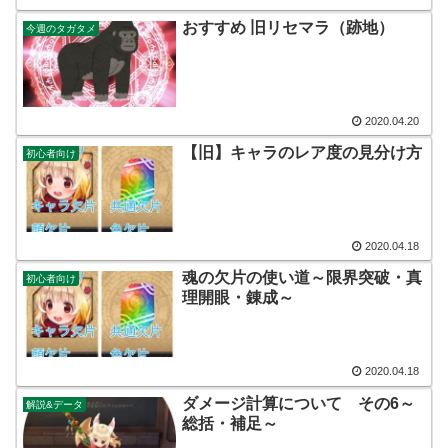
おすすめ 旧リセマラ（跡地）
今週のタガタメ
2020.04.20
【旧】キャラのレア度の見分け方
初心者向け
2020.04.18
魂の欠片の使い道～限界突破・真
初心者向け
理開眼・錬成～
2020.04.18
ダメージ計算について その6～
解説&データ
総括・補足～