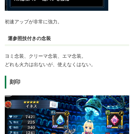
初速アップが非常に強力。
運参照技付きの念装
ヨミ念装、クリーマ念装、エマ念装。
どれも火力は出ないが、使えなくはない。
刻印