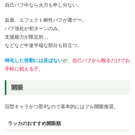
自己バフ中なら火力も申し分ない。
反面、エフェクト耐性バフが運ゲー。
バフ強化が初ターンのみ。
支援能力が限定的…
などなど中途半端な部分も目立つ。
特化した役割には及ばない
が、
自己バフから殴るだけでお
手軽に戦える子
。
開眼
旧型キャラかつ星4なので基本的にはフル開眼推奨。
ラッカのおすすめ開眼順