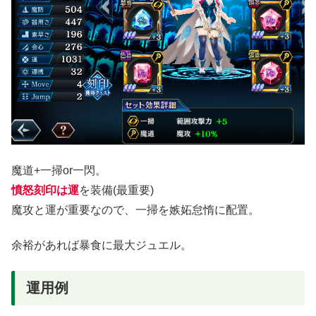
魔道+一掃or一閃。
憤怒刻印は運
を装備(最重要)
魔攻と運が重要なので、一掃を嫉妬怠惰に配置。
余裕があれば暴食に最大ジュエル。
運用例