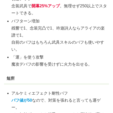
念装武具で
開幕25%アップ
。無理せず250以上でスタ
ートできる。
バフターン増加
残響で1、念装完凸で1、吟遊詩人ならアライアの楽
譜で1。
自前のバフはもちろん武具スキルのバフも使いやす
い。
「運」を使う攻撃
魔攻デバフの影響を受けずに火力を出せる。
短所
アルケミィエフェクト耐性バフ
バフ値が50
なので、対策を張れると言っても運ゲ
ー。