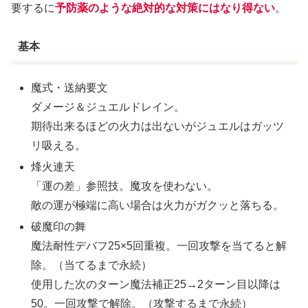
要するに
予防薬のような絶対的な対策にはなり得ない
。
基本
魔式・送納要文
ダメージ＆ジュエルドレイン。
期待出来るほどの火力は出ないがジュエルはガッツ
リ吸える。
烽火連天
「運の差」参照技。魔攻を使わない。
敵の運が極端に高い場合は火力がガクッと落ちる。
破魔印の舞
魔法耐性デバフ25×5回重複。一回攻撃を当てると解
除。（当てるまで永続）
使用した次のターン魔法補正25→2ターン目以降は
50。一回攻撃で解除。（攻撃するまで永続）