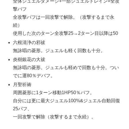
全体ジュエルダメージ+一部ジュエルドレイン+全攻
撃バフ
全攻撃バフは一回攻撃で解除。（攻撃するまで永
続）
使用した次のターン全攻撃25→2ターン目以降は50
六根清浄の邪祓
無詠唱の菱形。ジュエルも軽く回数も十分。
炎樹銀花の大祓
無詠唱の菱形。ジュエルも軽めで回数も十分。つい
でに運80％デバフ。
月聖祈祷
周囲菱形に1ターン移動1HP50％バフ。
自分には更に最大ジュエル100%&ジュエル自動回復
25バフ、
一回攻撃で解除（攻撃するまで永続）。