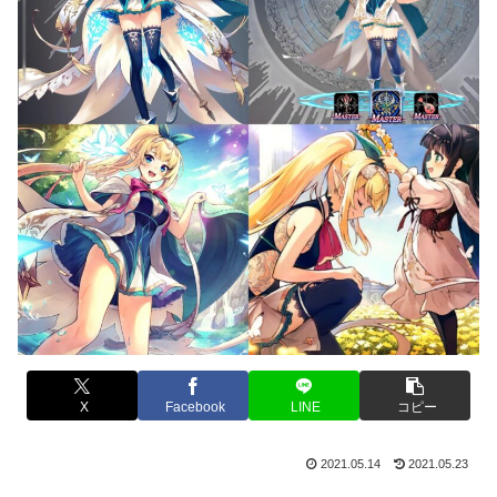
X
Facebook
LINE
コピー
2021.05.14
2021.05.23