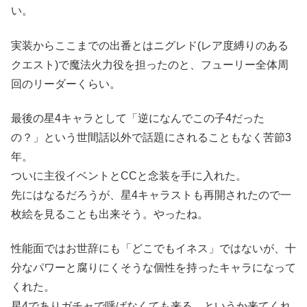
い。
実装からここまでの出番とはニグレド(レア度縛りのある
クエスト)で魔法火力役を担ったのと、フューリー全体周
回のリーダーくらい。
最後の星4キャラとして「逆になんでこの子4だった
の？」という世間話以外で話題にされることもなく苦節3
年。
ついに主役イベントとCCと念装を手に入れた。
先にはなるだろうが、星4キャラストも再開されたので一
枚絵を見ることも出来そう。やったね。
性能面ではお世辞にも「どこでもイネス」ではないが、十
分なパワーと腐りにくそうな個性を持ったキャラになって
くれた。
星4でありガチャで呼ばなくても来る…というか来てくれ