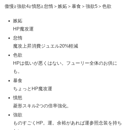
傲慢≧強欲4≧憤怒≧怠惰＞嫉妬＞暴食＞強欲5＞色欲
嫉妬
HP魔攻運
怠惰
魔攻上昇消費ジュエル20%軽減
色欲
HPは低いが悪くはない。フューリー全体のお供に
も。
暴食
ちょっとHP魔攻運
憤怒
菱形スキル2つの倍率強化。
強欲
ものすごくHP。運。余裕があれば運参照念装を持ち