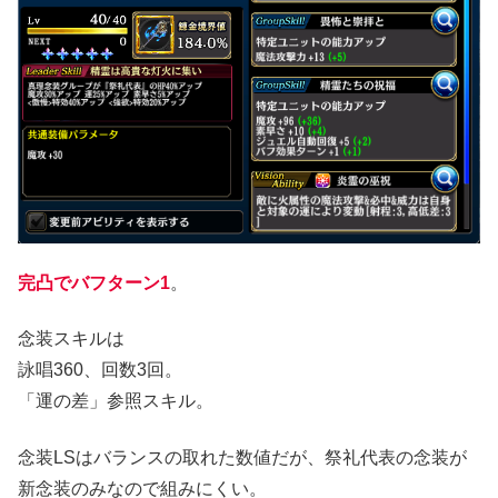
完凸でバフターン1
。
念装スキルは
詠唱360、回数3回。
「運の差」参照スキル。
念装LSはバランスの取れた数値だが、祭礼代表の念装が
新念装のみなので組みにくい。