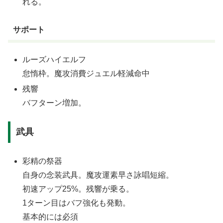
れる。
サポート
ルーズハイエルフ
怠惰枠。魔攻消費ジュエル軽減命中
残響
バフターン増加。
武具
彩精の祭器
自身の念装武具。魔攻運素早さ詠唱短縮。
初速アップ25%。残響が乗る。
1ターン目はバフ強化も発動。
基本的には必須