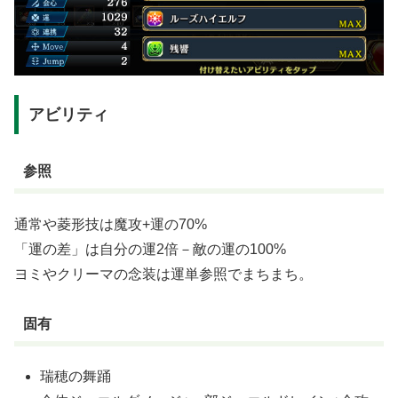
アビリティ
参照
通常や菱形技は魔攻+運の70%
「運の差」は自分の運2倍－敵の運の100%
ヨミやクリーマの念装は運単参照でまちまち。
固有
瑞穂の舞踊