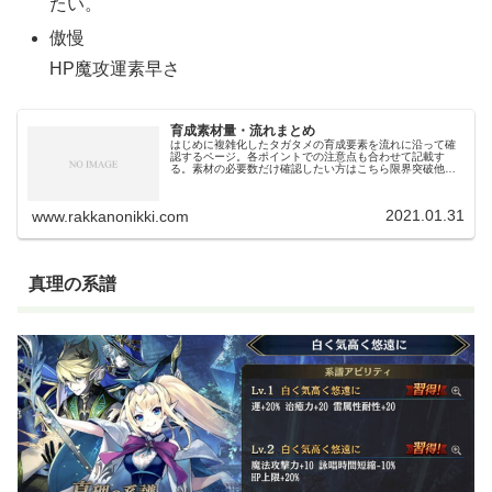
たい。
傲慢
HP魔攻運素早さ
育成素材量・流れまとめ
はじめに複雑化したタガタメの育成要素を流れに沿って確
認するページ。各ポイントでの注意点も合わせて記載す
る。素材の必要数だけ確認したい方はこちら限界突破他の
ソシャゲで良く見る「限界突破」とは意味合いが違う。タ
ガタメの限界突破は育成の初期の初期...
2021.01.31
www.rakkanonikki.com
真理の系譜