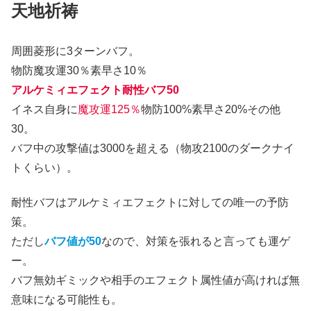
天地祈祷
周囲菱形に3ターンバフ。
物防魔攻運30％素早さ10％
アルケミィエフェクト耐性バフ50
イネス自身に
魔攻運125％
物防100%素早さ20%その他
30。
バフ中の攻撃値は3000を超える（物攻2100のダークナイ
トくらい）。
耐性バフはアルケミィエフェクトに対しての唯一の予防
策。
ただし
バフ値が50
なので、対策を張れると言っても運ゲ
ー。
バフ無効ギミックや相手のエフェクト属性値が高ければ無
意味になる可能性も。