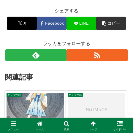
シェアする
X
Facebook
LINE
コピー
ラッカをフォローする
関連記事
キャラ性能
キャラ性能
全キャラ簡易評価&開眼順
メニュー
ホーム
検索
トップ
サイドバー
フィーロ