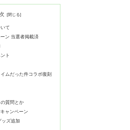
次
ついて
ンペーン 当選者掲載済
加
ベント
ライムだった件コラボ復刻
らの質問とか
erキャンペーン
 グッズ追加