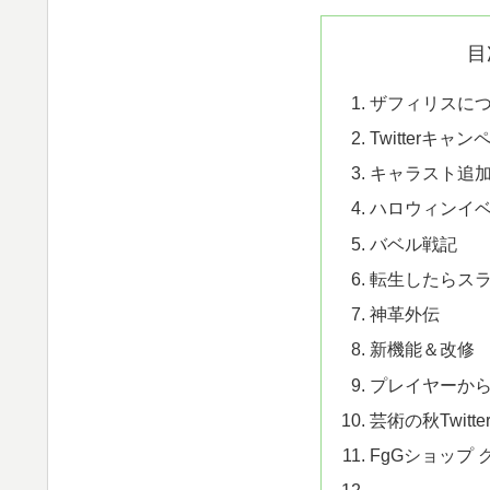
目
ザフィリスに
Twitterキャ
キャラスト追
ハロウィンイ
バベル戦記
転生したらス
神革外伝
新機能＆改修
プレイヤーか
芸術の秋Twitt
FgGショップ