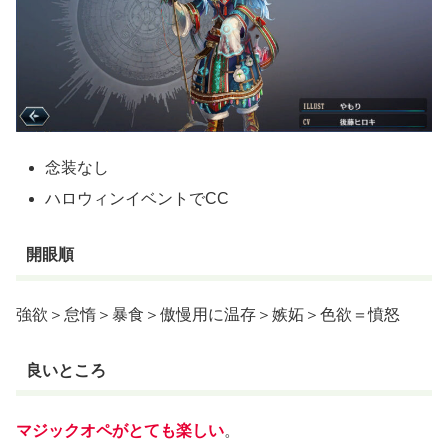
念装なし
ハロウィンイベントでCC
開眼順
強欲＞怠惰＞暴食＞傲慢用に温存＞嫉妬＞色欲＝憤怒
良いところ
マジックオペがとても楽しい
。