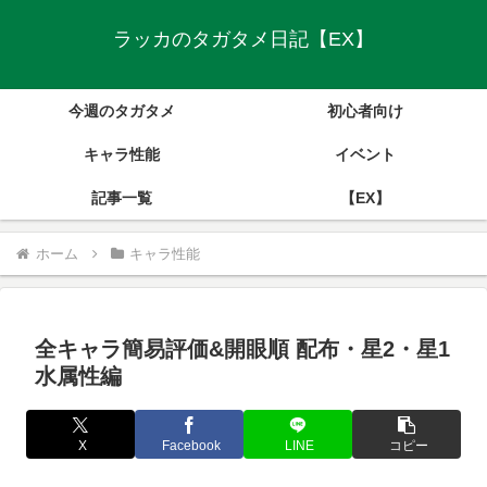
ラッカのタガタメ日記【EX】
今週のタガタメ
初心者向け
キャラ性能
イベント
記事一覧
【EX】
ホーム
キャラ性能
全キャラ簡易評価&開眼順 配布・星2・星1
水属性編
X
Facebook
LINE
コピー