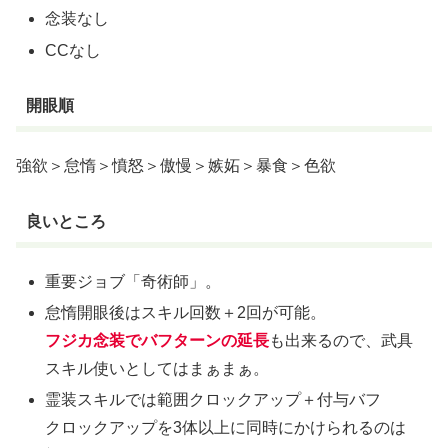
念装なし
CCなし
開眼順
強欲＞怠惰＞憤怒＞傲慢＞嫉妬＞暴食＞色欲
良いところ
重要ジョブ「奇術師」。
怠惰開眼後はスキル回数＋2回が可能。
フジカ念装でバフターンの延長
も出来るので、武具
スキル使いとしてはまぁまぁ。
霊装スキルでは範囲クロックアップ＋付与バフ
クロックアップを3体以上に同時にかけられるのは