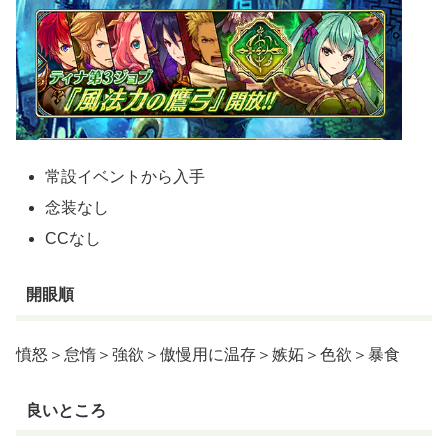
常設イベントから入手
念装なし
CCなし
開眼順
憤怒＞怠惰＞強欲＞傲慢用に温存＞嫉妬＞色欲＞暴食
良いところ