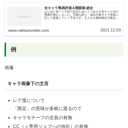
全キャラ簡易評価＆開眼順 総合
はじめに色々ドヤ顔で語るためにとりあえず全キャラ分の
簡易評価をしました。可能な限り、強化や新キャラ実装に
応じて更新していく予定です。主人公火属性限定①限定➁
恒常①恒常➁星4・星3配布・星2・星1水属性限定①限定➁
恒常①恒常➁星4・星3配布・...
2021.12.03
www.rakkanonikki.com
例
画像
キャラ画像下の文言
レア度について
「限定」の意味が多岐に渡るので
キャラモチーフの念装の有無
CC（＝専用ジョブへの強化）の有無