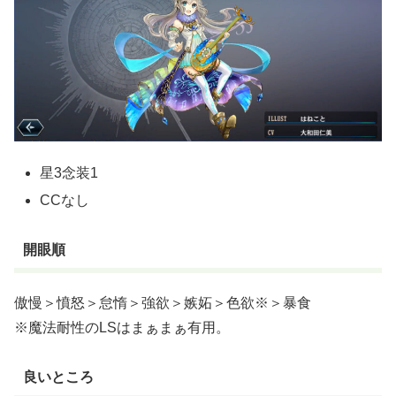
星3念装1
CCなし
開眼順
傲慢＞憤怒＞怠惰＞強欲＞嫉妬＞色欲※＞暴食
※魔法耐性のLSはまぁまぁ有用。
良いところ