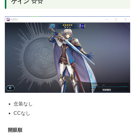
ゲイン ☆☆
念装なし
CCなし
開眼順