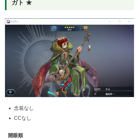
ガト ★
念装なし
CCなし
開眼順