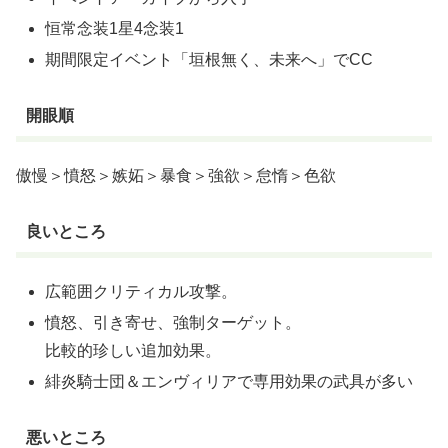
恒常念装1星4念装1
期間限定イベント「垣根無く、未来へ」でCC
開眼順
傲慢＞憤怒＞嫉妬＞暴食＞強欲＞怠惰＞色欲
良いところ
広範囲クリティカル攻撃。
憤怒、引き寄せ、強制ターゲット。
比較的珍しい追加効果。
緋炎騎士団＆エンヴィリアで専用効果の武具が多い
悪いところ