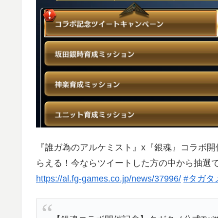
『誰ガ為のアルケミスト』x『銀魂』コラボ開
らえる！今ならツイートした方の中から抽選で1
https://al.fg-games.co.jp/news/37996/
#タガタ