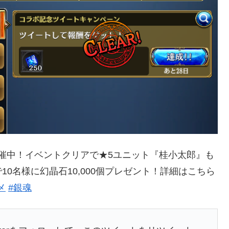
催中！イベントクリアで★5ユニット『桂小太郎』も
0名様に幻晶石10,000個プレゼント！詳細はこちら
メ
#銀魂