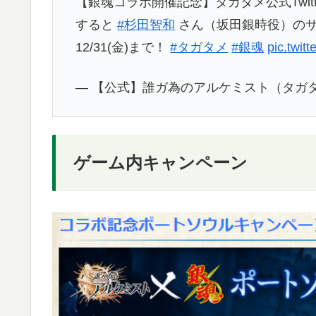
【銀魂コラボ開催記念】タガタメ公式Twi
すると
#杉田智和
さん（坂田銀時役）のサ
12/31(金)まで！
#タガタメ
#銀魂
pic.twit
— 【公式】誰ガ為のアルケミスト（タガタメ） 
ゲーム内キャンペーン