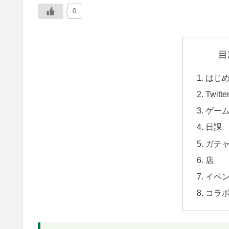
0
目
はじ
Twit
ゲー
日課
ガチ
店
イベ
コラ