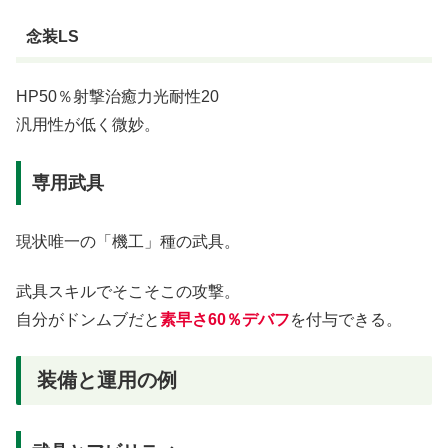
念装LS
HP50％射撃治癒力光耐性20
汎用性が低く微妙。
専用武具
現状唯一の「機工」種の武具。
武具スキルでそこそこの攻撃。
自分がドンムブだと
素早さ60％デバフ
を付与できる。
装備と運用の例