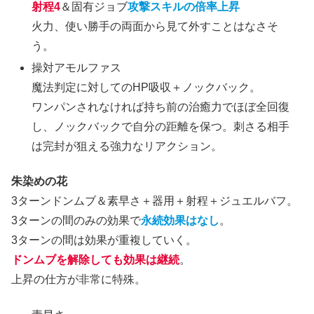
射程4
＆固有ジョブ
攻撃スキルの倍率上昇
火力、使い勝手の両面から見て外すことはなさそ
う。
操対アモルファス
魔法判定に対してのHP吸収＋ノックバック。
ワンパンされなければ持ち前の治癒力でほぼ全回復
し、ノックバックで自分の距離を保つ。刺さる相手
は完封が狙える強力なリアクション。
朱染めの花
3ターンドンムブ＆素早さ＋器用＋射程＋ジュエルバフ。
3ターンの間のみの効果で
永続効果はなし
。
3ターンの間は効果が重複していく。
ドンムブを解除しても効果は継続
。
上昇の仕方が非常に特殊。