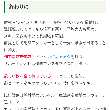
終わりに
射程＋4のインチキサポートを持っているので長射程。
遠距離にしてはスキル倍率も高く、平均火力も高め。
スキル回数も十分で長期戦も可能。
前提として射撃アタッカーとして十分な動きが出来ること
に加え、
強力な妨害能力
と
ドレインによる耐久
を持つ。
サポートがどれも優秀でカスタマイズ性も高い。
欲しい物を全て持っている
、まとまった性能。
あとファンネルがかっちょいい。特に念装スキル。
比較対象は闇射撃のアルベル、魔法判定射撃のラヴィーナ
辺り…？
カソードvs奏黒弾ではカソードに軍配が上がるが、その他