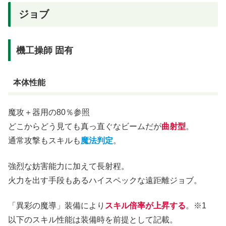
ジョブ
機工操師 固有
本体性能
魔攻＋器用の80％参照
どこからどう見ても真っ直ぐなビームだが
曲射型
。
通常攻撃もスキルも
魔法判定
。
強烈な妨害能力に加えて長射程。
火力を出す手段もあるハイスペックな遠距離ジョブ。
「異彩の魔導」装備により
スキル倍率が上昇する
。※1
以下のスキル性能は装備時を前提として記載。