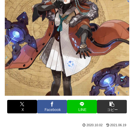
X
Facebook
LINE
コピー
2020.10.02
2021.06.19