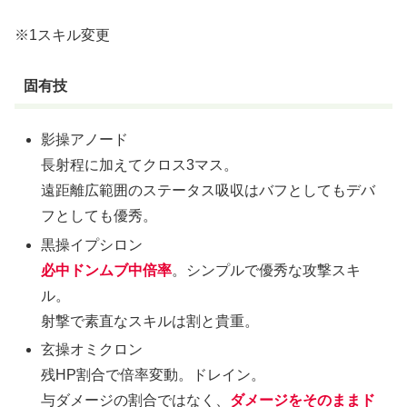
※1スキル変更
固有技
影操アノード
長射程に加えてクロス3マス。
遠距離広範囲のステータス吸収はバフとしてもデバ
フとしても優秀。
黒操イプシロン
必中ドンムブ中倍率
。シンプルで優秀な攻撃スキ
ル。
射撃で素直なスキルは割と貴重。
玄操オミクロン
残HP割合で倍率変動。ドレイン。
与ダメージの割合ではなく、
ダメージをそのままド