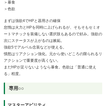
＞暴食
＞色欲
まずは強欲4でHPと器用さの確保
怠惰は火力とHPを同時に上げられるが、そもそもセミオ
ートマチックを装備しない選択肢もあるので好み。強欲の
次にステータスが上がるのは嫉妬。
強欲5でアルベル念装などが使える。
憤怒はリアクション強化。元から使いどころの限られるリ
アクションで重要度が高くない。
まだHPが足りないようなら暴食。色欲は「普通に使え
る」程度。
専用○○
マスターアビリティ