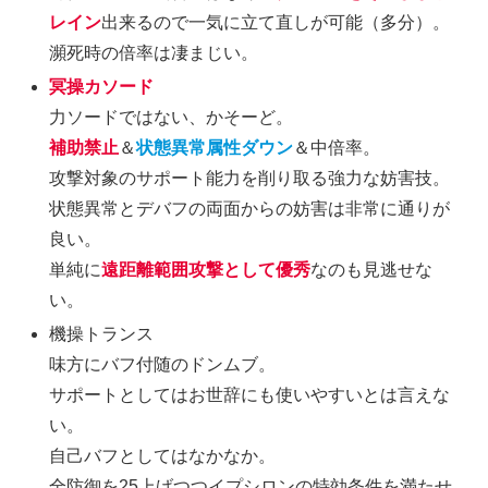
レイン
出来るので一気に立て直しが可能（多分）。
瀕死時の倍率は凄まじい。
冥操カソード
力ソードではない、かそーど。
補助禁止
＆
状態異常属性ダウン
＆中倍率。
攻撃対象のサポート能力を削り取る強力な妨害技。
状態異常とデバフの両面からの妨害は非常に通りが
良い。
単純に
遠距離範囲攻撃として優秀
なのも見逃せな
い。
機操トランス
味方にバフ付随のドンムブ。
サポートとしてはお世辞にも使いやすいとは言えな
い。
自己バフとしてはなかなか。
全防御を25上げつつイプシロンの特効条件を満たせ