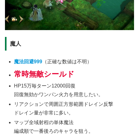
魔人
魔法回避999
（正確な数値は不明）
常時無敵シールド
HP15万毎ターン12000回復
回復無効かワンパン火力を用意したい。
リアクションで周囲正方形範囲ドレイン反撃
ドレイン量が非常に多い。
マップ全域射程の単体魔法
編成順で一番後ろのキャラを狙う。