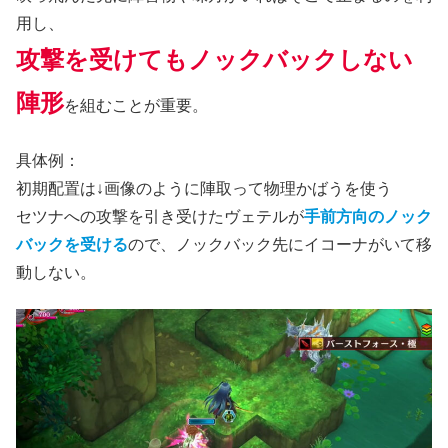
用し、
攻撃を受けてもノックバックしない
陣形
を組むことが重要。
具体例：
初期配置は↓画像のように陣取って物理かばうを使う
セツナへの攻撃を引き受けたヴェテルが
手前方向のノック
バックを受ける
ので、ノックバック先にイコーナがいて移
動しない。