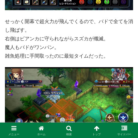
せっかく開幕で超火力が飛んでくるので、バドで全てを消
し飛ばす。
右側はビアンカに守られながらスズカが殲滅。
魔人もバドがワンパン。
雑魚処理に手間取ったのに最短タイムだった。
メニュー
ホーム
検索
トップ
サイドバー