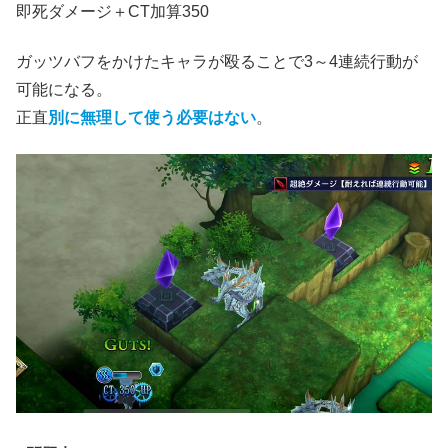
即死ダメージ＋CT加算350
ガッツバフをかけたキャラが殴ることで3～4連続行動が
可能になる。
正直
別に無理して使う必要はない
。