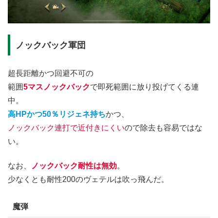
ノックバック軍団
超長距離かつ回避不可の
範囲
5マスノックバック
で即死範囲に放り投げてくる連
中。
高HPかつ50％リジェネ持ち
かつ、
ノックバック連打で近付きにくい
ので除去も容易ではな
い。
なお、
ノックバック耐性は無効
。
少なくとも耐性200のヴェテルは吹っ飛んだ。
魔弾