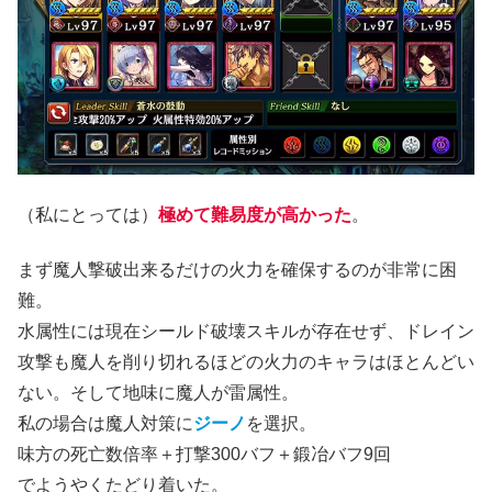
（私にとっては）
極めて難易度が高かった
。
まず魔人撃破出来るだけの火力を確保するのが非常に困
難。
水属性には現在シールド破壊スキルが存在せず、ドレイン
攻撃も魔人を削り切れるほどの火力のキャラはほとんどい
ない。そして地味に魔人が雷属性。
私の場合は魔人対策に
ジーノ
を選択。
味方の死亡数倍率＋打撃300バフ＋鍛冶バフ9回
でようやくたどり着いた。