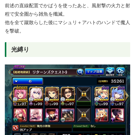
前述の直線配置でかばうを使ったあと、風射撃の火力と射
程で安全圏から雑魚を殲滅。
他を全て蹴散らした後にマシュリ＋アハトのハンドで魔人
を撃破。
光縛り