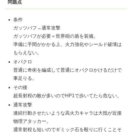
問題点
条件
ガッツバフ→通常攻撃
ガッツバフが必要＝世界樹の盾を装備。
準備に手間がかかる上、火力強化やシールド破壊は
もらえない。
オバクロ
普通に奇術を編成して普通にオバクロかけるだけで
事足りる。
その後
超長射程の敵が多いのでHP1で歩いてたら危ない。
通常攻撃
連続行動させたいような高火力キャラは大抵が近接
物理アタッカー。
通常射程も短いのでギミック石を殴りに行くことそ