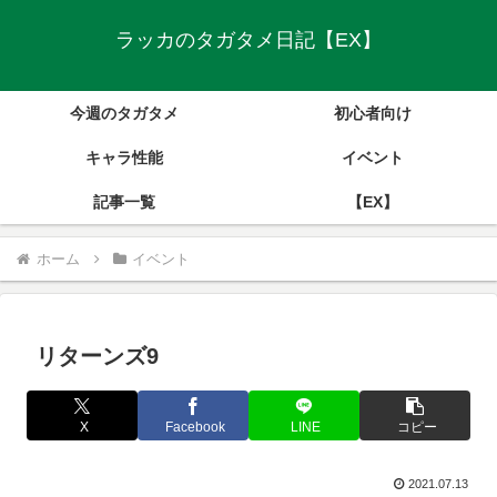
ラッカのタガタメ日記【EX】
今週のタガタメ
初心者向け
キャラ性能
イベント
記事一覧
【EX】
ホーム
イベント
リターンズ9
X
Facebook
LINE
コピー
2021.07.13