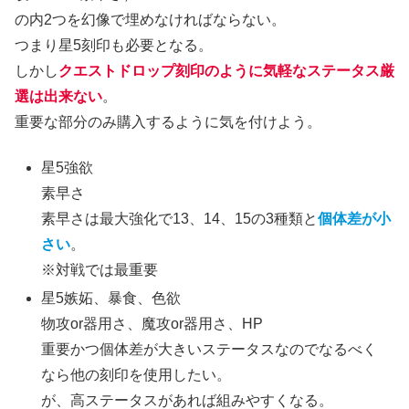
の内2つを幻像で埋めなければならない。
つまり星5刻印も必要となる。
しかし
クエストドロップ刻印のように気軽なステータス厳
選は出来ない
。
重要な部分のみ購入するように気を付けよう。
星5強欲
素早さ
素早さは最大強化で13、14、15の3種類と
個体差が小
さい
。
※対戦では最重要
星5嫉妬、暴食、色欲
物攻or器用さ、魔攻or器用さ、HP
重要かつ個体差が大きいステータスなのでなるべく
なら他の刻印を使用したい。
が、高ステータスがあれば組みやすくなる。