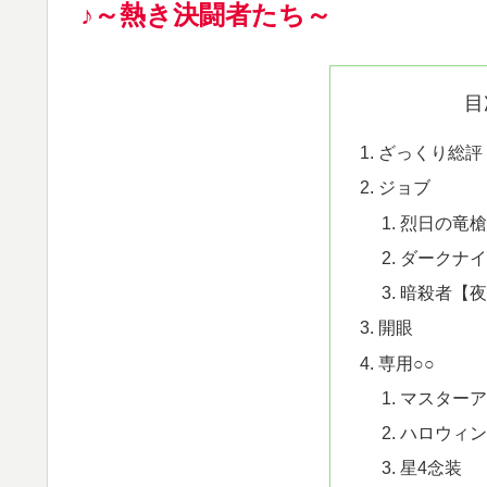
♪～熱き決闘者たち～
目
ざっくり総評
ジョブ
烈日の竜槍
ダークナイ
暗殺者【夜
開眼
専用○○
マスターア
ハロウィン
星4念装