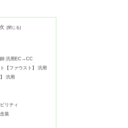
次
師 汎用EC→CC
ト【ファウスト】 汎用
】 汎用
ビリティ
念装