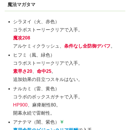
魔法マガタマ
シラヌイ（火、赤色）
コラボストーリークリアで入手。
魔攻208
アルケミィクラッシュ、
条件なし全防御デバフ
。
ヒフミ（風、緑色）
コラボストーリークリアで入手。
素早さ20
、
命中25
。
追加効果の目立つスキルはない。
ナルカミ（雷、黄色）
コラボのボックスガチャで入手。
HP900
、麻痺耐性80。
開幕永続で雷耐性。
アナテマ（闇、紫色）
￥