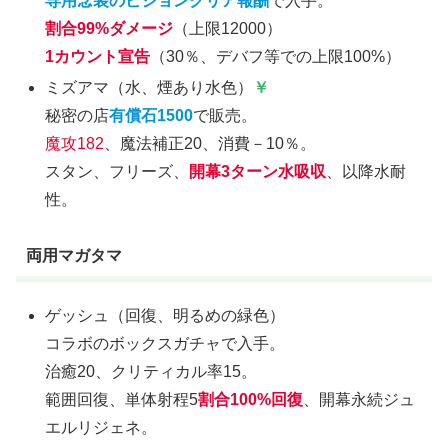
専用念装のビジョンクリア報酬
で入手。
割合99%ダメージ
（上限12000）
1カウント宣告
（30％、デバフ等での上限100%）
ミズアマ（水、煙あり水色）
￥
秘密の店
有償石1500
で販売。
魔攻182
、魔法補正20、消費－10％。
スタン、フリーズ、
開幕3ターン水吸収
、以降水耐
性。
両用マガタマ
ゲッシュ（回復、明るめの緑色）
コラボのボックスガチャで入手。
治癒20、クリティカル率15。
範囲回復、単体射程5
割合100%回復
、開幕永続ジュ
エルリジェネ。