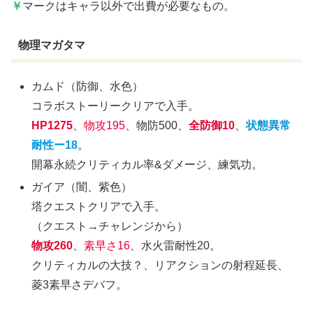
￥
マークはキャラ以外で出費が必要なもの。
物理マガタマ
カムド（防御、水色）
コラボストーリークリアで入手。
HP1275
、
物攻195
、物防500、
全防御10
、
状態異常
耐性ー18
。
開幕永続クリティカル率&ダメージ、練気功。
ガイア（闇、紫色）
塔クエストクリアで入手。
（クエスト→チャレンジから）
物攻260
、
素早さ16
、水火雷耐性20。
クリティカルの大技？、リアクションの射程延長、
菱3素早さデバフ。