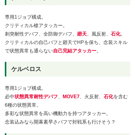
専用1ジョブ構成。
クリティカル槍アタッカー。
刺突耐性デバフ、全防御デバフ、
廻天
、風反射、
石化
。
クリティカルの自己バフと廻天でHPを保ち、念装スキル
で状態異常も通らない
自己完結アタッカー
。
ケルベロス
専用1ジョブ構成。
必中
状態異常耐性デバフ
、
MOVE7
、火反射、
石化
を含む
6種の状態異常。
多彩な状態異常を高い機動力を持つアタッカー。
念装込みなら開幕素早さバフで対戦系も行けそう？