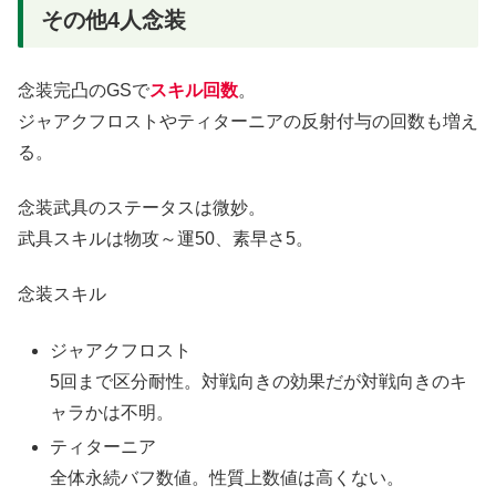
その他4人念装
念装完凸のGSで
スキル回数
。
ジャアクフロストやティターニアの反射付与の回数も増え
る。
念装武具のステータスは微妙。
武具スキルは物攻～運50、素早さ5。
念装スキル
ジャアクフロスト
5回まで区分耐性。対戦向きの効果だが対戦向きのキ
ャラかは不明。
ティターニア
全体永続バフ数値。性質上数値は高くない。