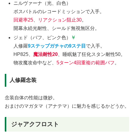
ニルヴァーナ（光、白色）
ボスバトルのレコードミッションで入手。
回避率25
、
リアクション阻止30
。
開幕永続光耐性、シールド無視無区分。
ジェド（バフ、ピンク色）
￥
人修羅
9ステップガチャの9ステ目
で入手。
HP825、
魔法耐性20
、睡眠魅了狂化スタン耐性50。
物攻魔攻命中など、
5ターン4回重複の範囲バフ
。
人修羅念装
念装自体の性能は微妙。
おまけのマガタマ（アナテマ）に魅力を感じるかどうか。
ジャアクフロスト