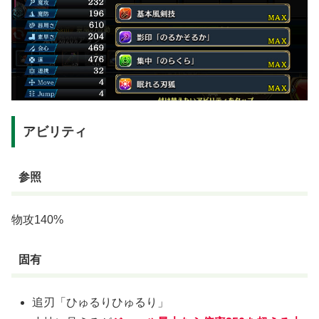
アビリティ
参照
物攻140%
固有
追刃「ひゅるりひゅるり」