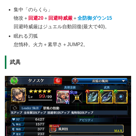
集中「のらくら」
物攻＋
回避20
＋
回避時威厳
＋
全防御ダウン15
回避時威厳はジュエル自動回復(最大で40)。
眠れる刃狐
怠惰枠。火力＋素早さ＋JUMP2。
武具