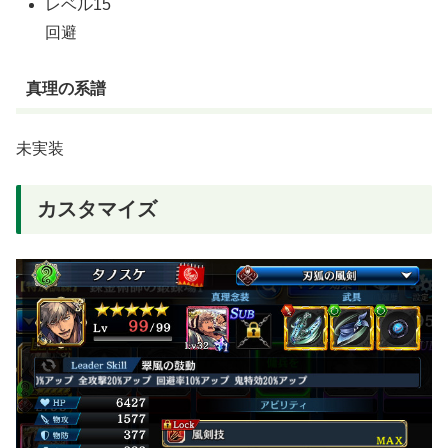
レベル15
回避
真理の系譜
未実装
カスタマイズ