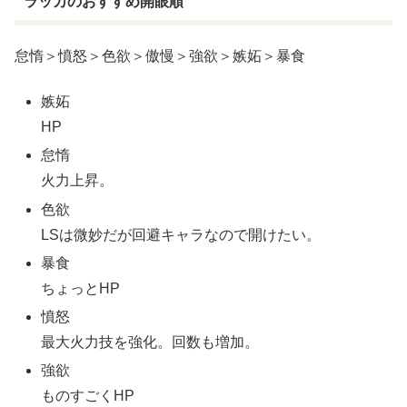
ラッカのおすすめ開眼順
怠惰＞憤怒＞色欲＞傲慢＞強欲＞嫉妬＞暴食
嫉妬
HP
怠惰
火力上昇。
色欲
LSは微妙だが回避キャラなので開けたい。
暴食
ちょっとHP
憤怒
最大火力技を強化。回数も増加。
強欲
ものすごくHP