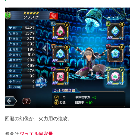
回避の幻像か、火力用の強攻。
暴食は
ジュエル回収量
。