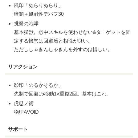
風印「ぬらりぬらり」
暗闇＋風耐性デバフ30
挑発の咆哮
基本猛獣。必中スキルを使わせない&ターゲットを固
定する憤怒は回避盾と相性が良い。
ただししゃきんしゃきんを外すのは惜しい。
リアクション
影印「のるかそるか」
先制で回避15移動1×重複2回。基本はこれ。
虎忍ノ術
物理AVOID
サポート