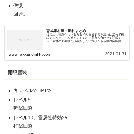
傲慢
回避。
育成素材量・流れまとめ
はじめに複雑化したタガタメの育成要素を流れに沿って確
認するページ。各ポイントでの注意点も合わせて記載す
る。素材の必要数だけ確認したい方はこちら限界突破他の
ソシャゲで良く見る「限界突破」とは意味合いが違う。タ
ガタメの限界突破は育成の初期の初期...
2021.01.31
www.rakkanonikki.com
開眼霊装
各レベルでHP1%
レベル5
斬撃回避
レベル10、雷属性特効25
打撃回避