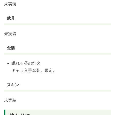
未実装
武具
未実装
念装
眠れる昼の灯火
キャラ入手念装。限定。
スキン
未実装