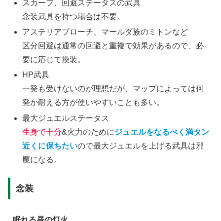
スカーフ、回避ステータスの武具
念装武具を持つ場合は不要。
アステリアブローチ、マールダ族のミトンなど
区分回避は通常の回避と重複で効果があるので、必
要に応じて換装。
HP武具
一発も受けないのが理想だが、マップによっては何
発か耐える方が使いやすいことも多い。
最大ジュエルステータス
生身で十分
&火力のために
ジュエルをなるべく満タン
近くに保ちたい
ので最大ジュエルを上げる武具は邪
魔になる。
念装
眠れる昼の灯火