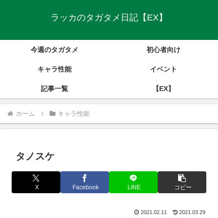
ラッカのタガタメ日記【EX】
今週のタガタメ
初心者向け
キャラ性能
イベント
記事一覧
【EX】
ホーム
キャラ性能
タノスケ
X
Facebook
LINE
コピー
2021.02.11
2021.03.29