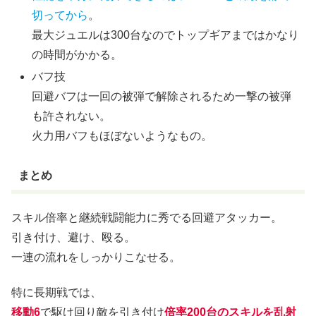
切ってから
。
最大ジュエルは300台なのでトップギアまではかなり
の時間がかかる。
バフ技
回避バフは一回の被弾で解除されるため一撃の被弾
も許されない。
火力用バフもほぼないようなもの。
まとめ
スキル倍率と継続戦闘能力に秀でる回避アタッカー。
引き付け、避け、殴る。
一連の流れをしっかりこなせる。
特に長期戦では、
移動6
で駆け回り敵を引き付け
倍率200台のスキルを乱射