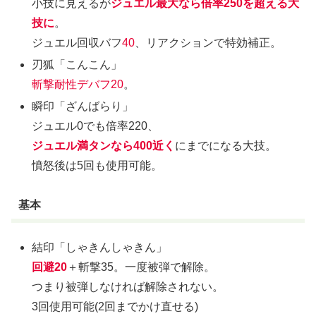
小技に見えるが
ジュエル最大なら倍率250を超える大
技に
。
ジュエル回収バフ
40
、リアクションで特効補正。
刃狐「こんこん」
斬撃耐性デバフ20
。
瞬印「ざんばらり」
ジュエル0でも倍率220、
ジュエル満タンなら400近く
にまでになる大技。
憤怒後は5回も使用可能。
基本
結印「しゃきんしゃきん」
回避20
＋斬撃35。一度被弾で解除。
つまり被弾しなければ解除されない。
3回使用可能(2回までかけ直せる)