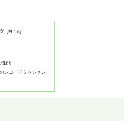
次
の性能
回のレコードミッション