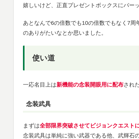
嬉しいけど、正直プレゼントボックスにバー
あとなんで6の倍数でも10の倍数でもなく7
のありがたいなとか思いました。
使い道
一応名目上は
新機能の念装開眼用に配布
され
念装武具
まずは
全部限界突破させてビジョンクエスト
念装武具は単純に強い武器である他、武輝石