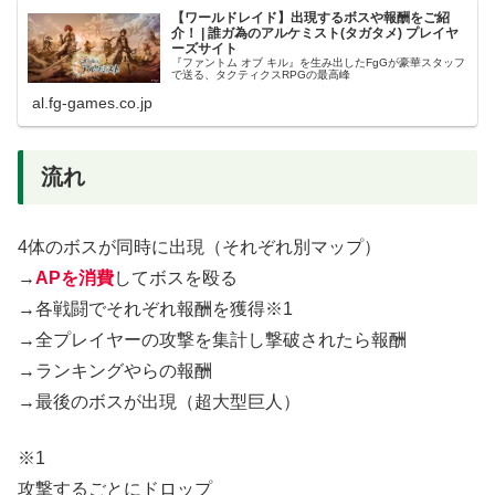
【ワールドレイド】出現するボスや報酬をご紹
介！ | 誰ガ為のアルケミスト(タガタメ) プレイヤ
ーズサイト
『ファントム オブ キル』を生み出したFgGが豪華スタッフ
で送る、タクティクスRPGの最高峰
al.fg-games.co.jp
流れ
4体のボスが同時に出現（それぞれ別マップ）
→
APを消費
してボスを殴る
→各戦闘でそれぞれ報酬を獲得※1
→全プレイヤーの攻撃を集計し撃破されたら報酬
→ランキングやらの報酬
→最後のボスが出現（超大型巨人）
※1
攻撃するごとにドロップ