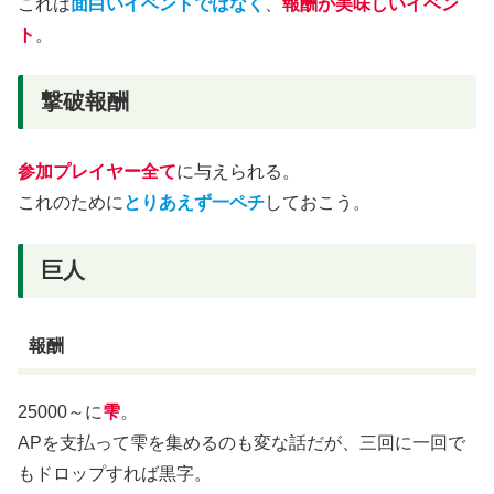
これは
面白いイベントではなく
、
報酬が美味しいイベン
ト
。
撃破報酬
参加プレイヤー全て
に与えられる。
これのために
とりあえず一ペチ
しておこう。
巨人
報酬
25000～に
雫
。
APを支払って雫を集めるのも変な話だが、三回に一回で
もドロップすれば黒字。