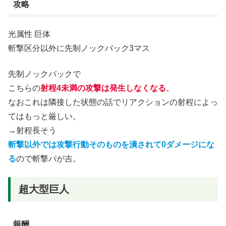
攻略
光属性 巨体
斬撃区分以外に先制ノックバック3マス
先制ノックバックで
こちらの
射程4未満の攻撃は発生しなくなる
。
なおこれは隣接した状態の話でリアクションの射程によっ
てはもっと厳しい。
→射程長そう
斬撃以外では攻撃行動そのものを潰されて0ダメージにな
る
ので斬撃パが吉。
超大型巨人
報酬