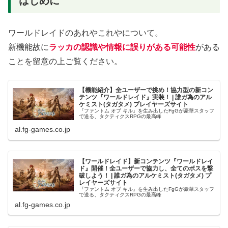
はじめに
ワールドレイドのあれやこれやについて。
新機能故に
ラッカの認識や情報に誤りがある可能性
がある
ことを留意の上ご覧ください。
【機能紹介】全ユーザーで挑め！協力型の新コン
テンツ『ワールドレイド』実装！ | 誰ガ為のアル
ケミスト(タガタメ) プレイヤーズサイト
『ファントム オブ キル』を生み出したFgGが豪華スタッフ
で送る、タクティクスRPGの最高峰
al.fg-games.co.jp
【ワールドレイド】新コンテンツ『ワールドレイ
ド』開催！全ユーザーで協力し、全てのボスを撃
破しよう！ | 誰ガ為のアルケミスト(タガタメ) プ
レイヤーズサイト
『ファントム オブ キル』を生み出したFgGが豪華スタッフ
で送る、タクティクスRPGの最高峰
al.fg-games.co.jp