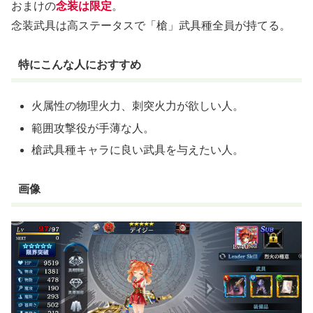
おまけの
念装は限定
。
念装武具は高ステータスで「槍」武具種全員が持てる。
特にこんな人におすすめ
火属性の物理火力、刺突火力が欲しい人。
範囲攻撃役が手薄な人。
槍武具種キャラに良い武具を与えたい人。
画像