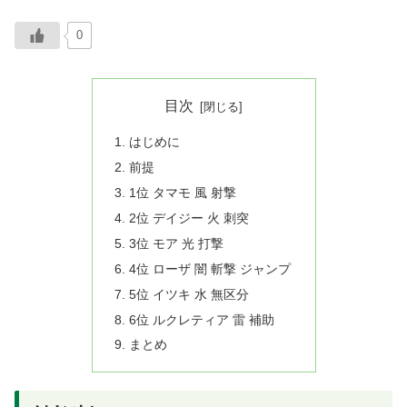
0
目次
はじめに
前提
1位 タマモ 風 射撃
2位 デイジー 火 刺突
3位 モア 光 打撃
4位 ローザ 闇 斬撃 ジャンプ
5位 イツキ 水 無区分
6位 ルクレティア 雷 補助
まとめ