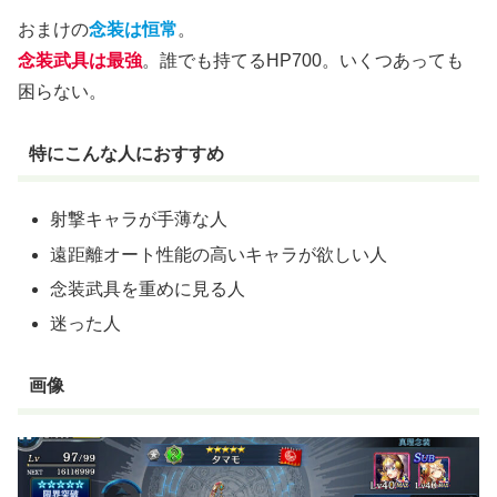
おまけの
念装は恒常
。
念装武具は最強
。誰でも持てるHP700。いくつあっても
困らない。
特にこんな人におすすめ
射撃キャラが手薄な人
遠距離オート性能の高いキャラが欲しい人
念装武具を重めに見る人
迷った人
画像