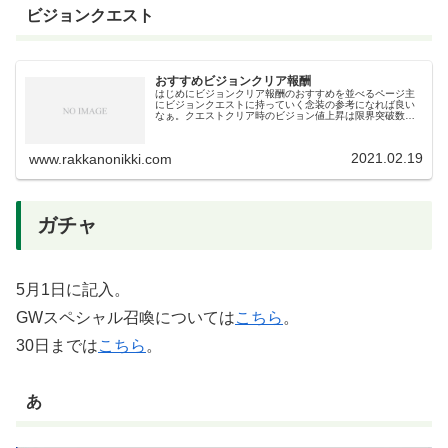
ビジョンクエスト
おすすめビジョンクリア報酬
はじめにビジョンクリア報酬のおすすめを並べるページ主
にビジョンクエストに持っていく念装の参考になれば良い
なぁ。クエストクリア時のビジョン値上昇は限界突破数に
よって増加する。無凸では1%、完凸で6%。超ビジョンで
は無凸10％完凸60％上がるの...
2021.02.19
www.rakkanonikki.com
ガチャ
5月1日に記入。
GWスペシャル召喚については
こちら
。
30日までは
こちら
。
あ