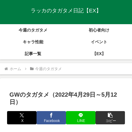
ラッカのタガタメ日記【EX】
今週のタガタメ
初心者向け
キャラ性能
イベント
記事一覧
【EX】
ホーム
今週のタガタメ
GWのタガタメ（2022年4月29日～5月12
日）
X
Facebook
LINE
コピー