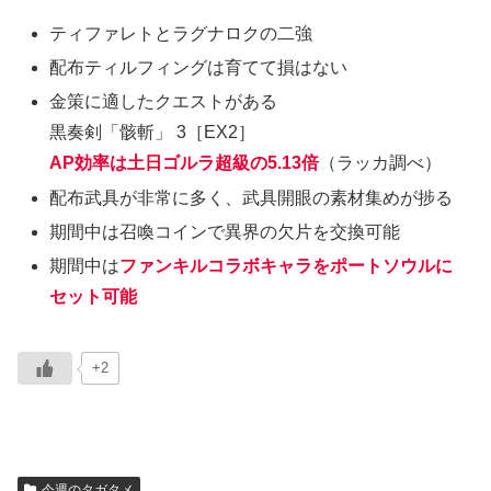
ティファレトとラグナロクの二強
配布ティルフィングは育てて損はない
金策に適したクエストがある
黒奏剣「骸斬」 3［EX2］
AP効率は土日ゴルラ超級の5.13倍
（ラッカ調べ）
配布武具が非常に多く、武具開眼の素材集めが捗る
期間中は召喚コインで異界の欠片を交換可能
期間中は
ファンキルコラボキャラをポートソウルに
セット可能
+2
今週のタガタメ