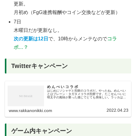
更新。
月初め（FgG連携報酬やコイン交換などが更新）
7日
木曜日だが更新なし。
次の更新は12日
で、10時からメンテなので
コラ
ボ…？
Twitterキャンペーン
め ん べ い コ ラ ボ
はじめにソシャゲと煎餅のコラボだ。やったね。めんべい
とはプレーン・タガタメコラボ煎餅です。たこせんべいに
明太子の風味が乗った感じでとても美味しい。ラッカはそ
もそもとても好きなので、別にコラボがなくてもよく食べ
る。通常価格が2×8で540円な...
2022.04.23
www.rakkanonikki.com
ゲーム内キャンペーン