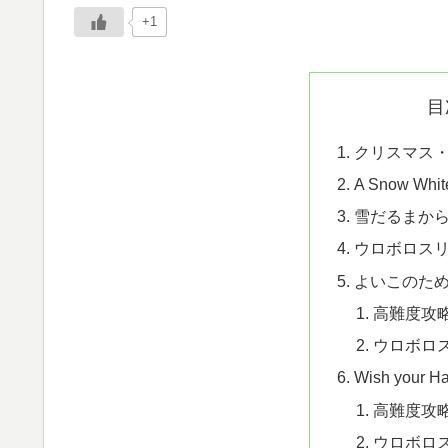
+1
目
クリスマス
A Snow Whit
雪だるまか
ウロボロスリ
よいこのた
高難度攻
ウロボロス
Wish your H
高難度攻
ウロボロス