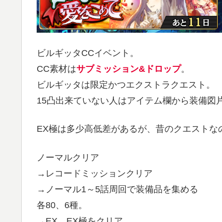
ビルギッタCCイベント。
CC素材は
サブミッション&ドロップ
。
ビルギッタは限定かつエクストラクエスト。
15凸出来ていない人はアイテム欄から装備図
EX極は多少高低差があるが、昔のクエストな
ノーマルクリア
→レコードミッションクリア
→ノーマル1～5話周回で装備品を集める
各80、6種。
→EX、EX極をクリア