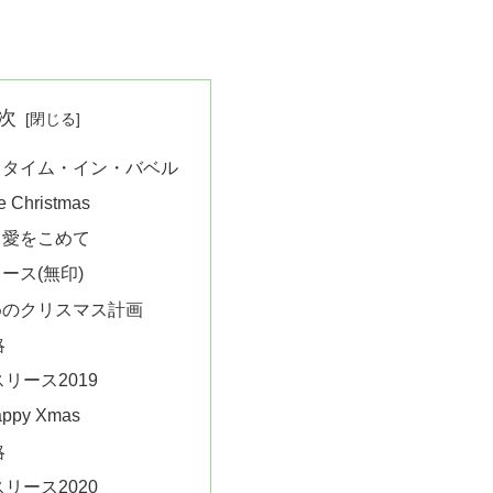
次
・タイム・イン・バベル
e Christmas
ら愛をこめて
ース(無印)
めのクリスマス計画
略
リース2019
appy Xmas
略
リース2020