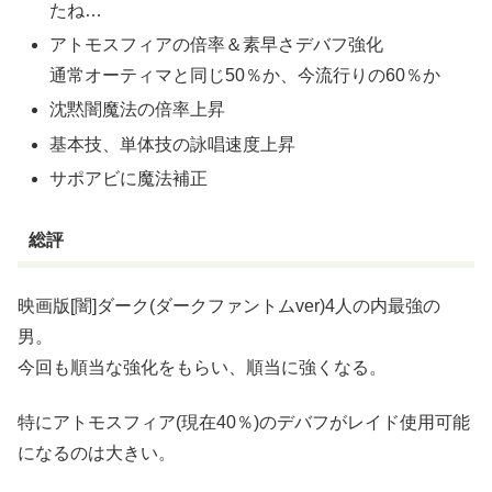
たね…
アトモスフィアの倍率＆素早さデバフ強化
通常オーティマと同じ50％か、今流行りの60％か
沈黙闇魔法の倍率上昇
基本技、単体技の詠唱速度上昇
サポアビに魔法補正
総評
映画版[闇]ダーク(ダークファントムver)4人の内最強の
男。
今回も順当な強化をもらい、順当に強くなる。
特にアトモスフィア(現在40％)のデバフがレイド使用可能
になるのは大きい。