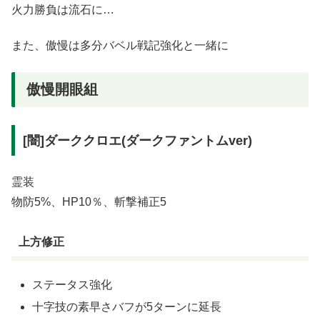
火力勝負は流石に…
また、傲慢は多分バベル戦記強化と一緒に
傲慢開眼組
[闇]ダーククロエ(ダークファントムver)
霊装
物防5%、HP10％、斬撃補正5
上方修正
ステータス強化
十字技の素早さバフが5ターンに延長