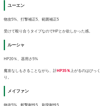
ユーエン
物攻5%、打撃補正5、範囲補正5
受けて殴り合うタイプなのでHPとか欲しかった感。
ルーシャ
HP20％、器用さ5%
魔攻なしもさることながら、計
HP35％
上がるのはびっく
り。
メイファン
物攻5%、斬撃耐性5、刺突耐性5