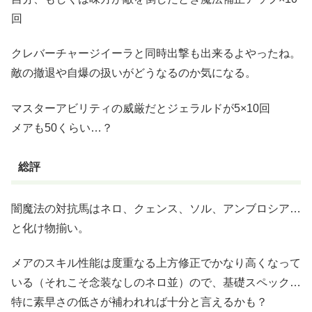
回
クレバーチャージイーラと同時出撃も出来るよやったね。
敵の撤退や自爆の扱いがどうなるのか気になる。
マスターアビリティの威厳だとジェラルドが5×10回
メアも50くらい…？
総評
闇魔法の対抗馬はネロ、クェンス、ソル、アンブロシア…
と化け物揃い。
メアのスキル性能は度重なる上方修正でかなり高くなって
いる（それこそ念装なしのネロ並）ので、基礎スペック…
特に素早さの低さが補われれば十分と言えるかも？