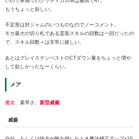
いので単独でのクリティカル率は最高で47。
もうちょっと欲しい。
不定形は対ジャムのいつものなのでノーコメント。
モカ最大の切り札である霊装スキルの回数は一回だったの
で、スキル回数＋は非常に嬉しい。
あとはグレイステンペストのCTダウン量をちょっと増や
して欲しかったなーくらい。
メア
魔攻
、素早さ、
新型威厳
威厳
自分、もしくは味方が敵を倒したとき魔法補正アップ×10