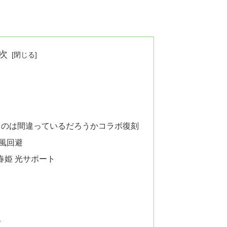
次
るのは間違っているだろうかコラボ復刻
 風回避
春姫 光サポート
グ