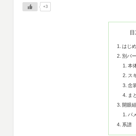
+3
目
はじ
別バ
本
ス
念
ま
開眼
パ
系譜