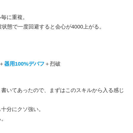
ル毎に重複。
状態で一度回避すると会心が4000上がる。
＋
器用100%デバフ
＋烈破
と書いてあったので、まずはこのスキルから入る感じ
も十分にクソ強い。
る。