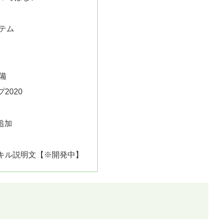
テム
備
2020
追加
キル説明文【※開発中】