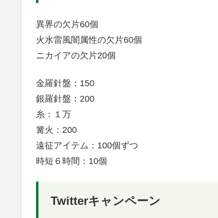
異界の欠片60個
火水雷風闇属性の欠片60個
ニカイアの欠片20個
金羅針盤：150
銀羅針盤：200
糸：１万
篝火：200
遠征アイテム：100個ずつ
時短６時間：10個
Twitterキャンペーン