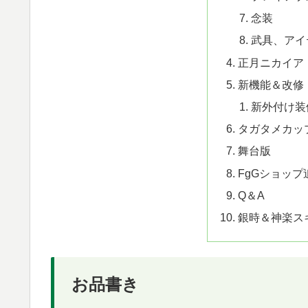
念装
武具、アイ
正月ニカイア
新機能＆改修
新外付け装
タガタメカップ
舞台版
FgGショップ
Q＆A
銀時＆神楽ス
お品書き