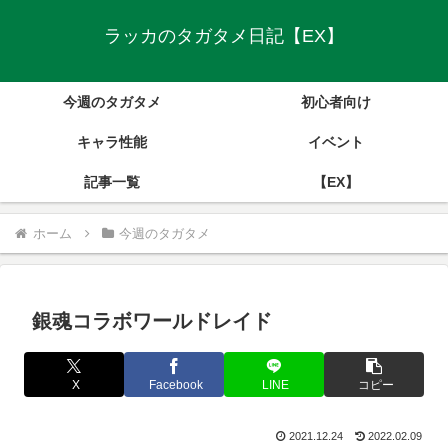
ラッカのタガタメ日記【EX】
今週のタガタメ
初心者向け
キャラ性能
イベント
記事一覧
【EX】
ホーム
今週のタガタメ
銀魂コラボワールドレイド
X
Facebook
LINE
コピー
2021.12.24
2022.02.09