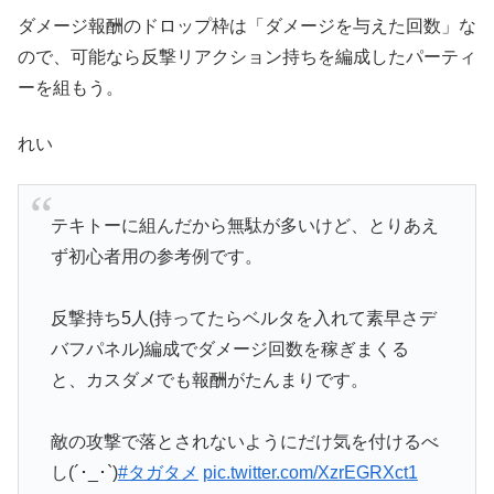
ダメージ報酬のドロップ枠は「ダメージを与えた回数」な
ので、可能なら反撃リアクション持ちを編成したパーティ
ーを組もう。
れい
テキトーに組んだから無駄が多いけど、とりあえ
ず初心者用の参考例です。
反撃持ち5人(持ってたらベルタを入れて素早さデ
バフパネル)編成でダメージ回数を稼ぎまくる
と、カスダメでも報酬がたんまりです。
敵の攻撃で落とされないようにだけ気を付けるべ
し(´･_･`)
#タガタメ
pic.twitter.com/XzrEGRXct1