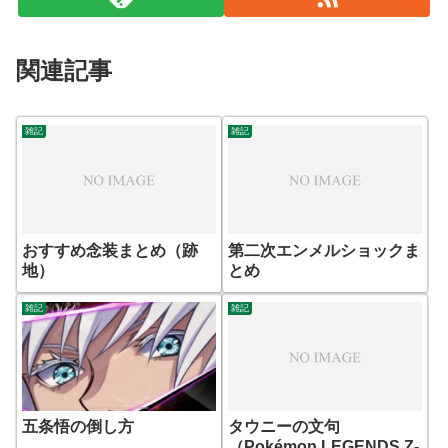
関連記事
雑記
雑記
おすすめ念装まとめ（跡
第二次エンメルショックま
地）
とめ
雑記
雑記
五条悟の倒し方
タウニーの文句
（Pokémon LEGENDS Z-