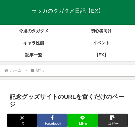
ラッカのタガタメ日記【EX】
今週のタガタメ
初心者向け
キャラ性能
イベント
記事一覧
【EX】
ホーム
雑記
記念グッズサイトのURLを置くだけのペー
ジ
X
Facebook
LINE
コピー