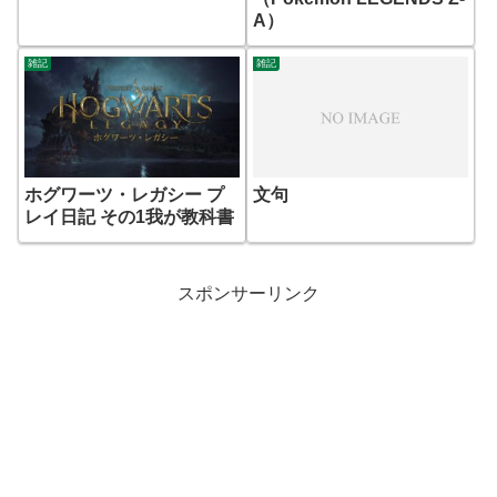
A）
雑記
雑記
ホグワーツ・レガシー プ
文句
レイ日記 その1我が教科書
スポンサーリンク