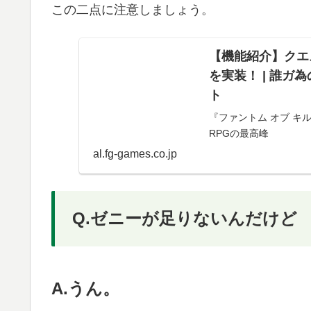
この二点に注意しましょう。
【機能紹介】クエ
を実装！ | 誰ガ
ト
『ファントム オブ キ
RPGの最高峰
al.fg-games.co.jp
Q.ゼニーが足りないんだけど
A.うん。