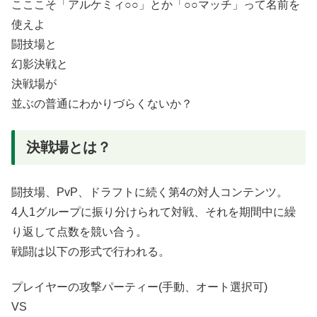
こここそ「アルケミィ○○」とか「○○マッチ」って名前を
使えよ
闘技場と
幻影決戦と
決戦場が
並ぶの普通にわかりづらくないか？
決戦場とは？
闘技場、PvP、ドラフトに続く第4の対人コンテンツ。
4人1グループに振り分けられて対戦、それを期間中に繰
り返して点数を競い合う。
戦闘は以下の形式で行われる。
プレイヤーの攻撃パーティー(手動、オート選択可)
VS