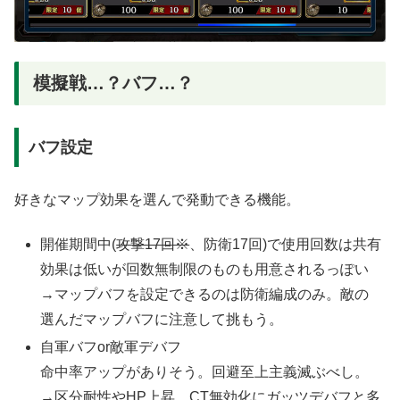
模擬戦…？バフ…？
バフ設定
好きなマップ効果を選んで発動できる機能。
開催期間中(
攻撃17回※
、防衛17回)で使用回数は共有
効果は低いが回数無制限のものも用意されるっぽい
→マップバフを設定できるのは防衛編成のみ。敵の
選んだマップバフに注意して挑もう。
自軍バフor敵軍デバフ
命中率アップがありそう。回避至上主義滅ぶべし。
→区分耐性やHP上昇、CT無効化にガッツデバフと多