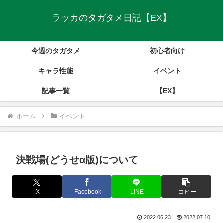
ラッカのタガタメ日記【EX】
今週のタガタメ
初心者向け
キャラ性能
イベント
記事一覧
【EX】
ホーム
イベント
決戦場(どうせα版)について
X
Facebook
LINE
コピー
2022.06.23
2022.07.10