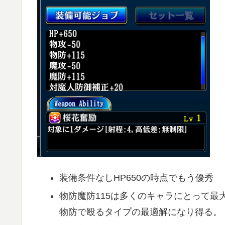
装備条件なしHP650の時点でもう優秀
物防魔防115は多くのキャラにとって最
物防で殴るタイプの最適解になり得る。