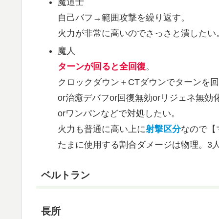
魔道士
自己バフ→範囲攻撃を繰り返す。
火力が非常に高いのでさっさと潰したい
魔人
ターンが回ると全回復
。
クロックダウン＋CTダウンでターンを
or治癒デバフor回復無効orリジェネ無効
orワンパンなどで対処したい。
火力も普通に高い上に
射撃区分
なので【
たまに使用する割合ダメージは物理。3
ベルトラン
長所