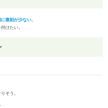
割に復刻が少ない
。
を付けたい。
ン
なりそう。
可。