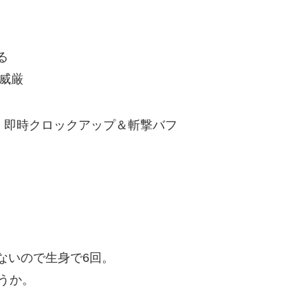
る
％威厳
、即時クロックアップ＆斬撃バフ
ないので生身で6回。
うか。