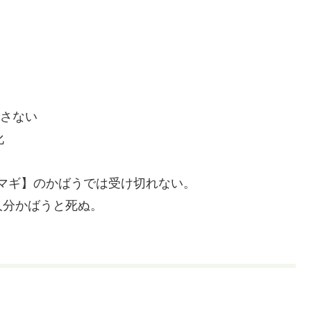
。
回さない
化
マギ】のかばうでは受け切れない。
人分かばうと死ぬ。