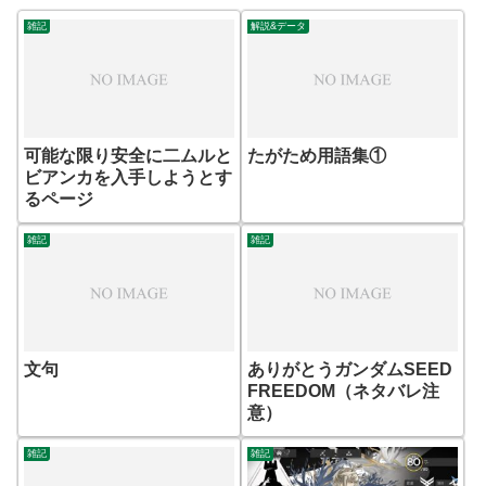
雑記
解説&データ
可能な限り安全に二ムルと
たがため用語集①
ビアンカを入手しようとす
るページ
雑記
雑記
文句
ありがとうガンダムSEED
FREEDOM（ネタバレ注
意）
雑記
雑記