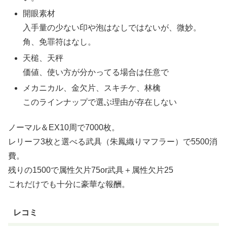
開眼素材
入手量の少ない印や泡はなしではないが、微妙。
角、免罪符はなし。
天槌、天秤
価値、使い方が分かってる場合は任意で
メカニカル、金欠片、スキチケ、林檎
このラインナップで選ぶ理由が存在しない
ノーマル＆EX10周で7000枚。
レリーフ3枚と選べる武具（朱鳳織りマフラー）で5500消
費。
残りの1500で属性欠片75or武具＋属性欠片25
これだけでも十分に豪華な報酬。
レコミ