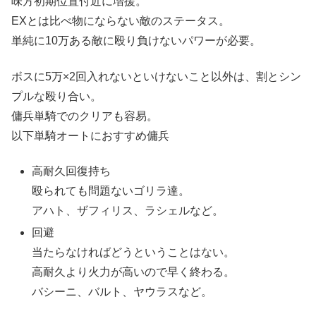
味方初期位置付近に増援。
EXとは比べ物にならない敵のステータス。
単純に10万ある敵に殴り負けないパワーが必要。
ボスに5万×2回入れないといけないこと以外は、割とシン
プルな殴り合い。
傭兵単騎でのクリアも容易。
以下単騎オートにおすすめ傭兵
高耐久回復持ち
殴られても問題ないゴリラ達。
アハト、ザフィリス、ラシェルなど。
回避
当たらなければどうということはない。
高耐久より火力が高いので早く終わる。
バシーニ、バルト、ヤウラスなど。