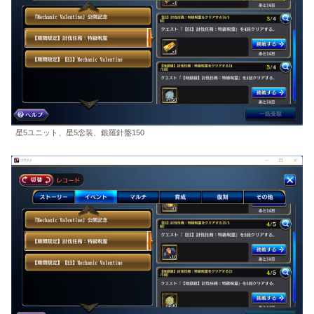
星5ユニット、星5念装、銀羅針盤150