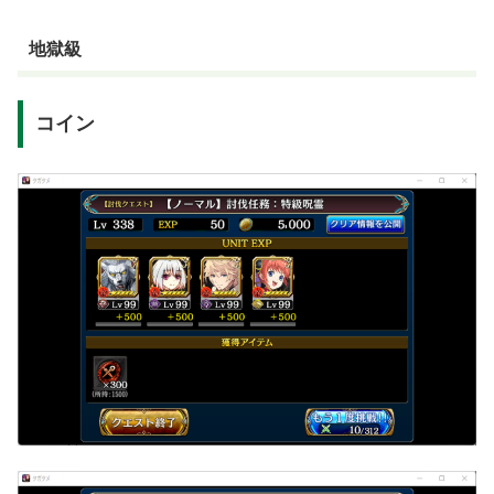
地獄級
コイン