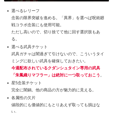
選べるレリーフ
念装の限界突破を進める。「異界」を選べば呪術廻
戦コラボ念装にも使用可能。
ただし高いので、切り捨てて他に回す選択肢もあ
る。
選べる武具チケット
武具ガチャは闇過ぎて引けないので、こういうタイ
ミングに欲しい武具を確保しておきたい。
今週配布されているクダンシュタイン専用の武具
「朱鳳織りマフラー」は絶対に一つ取っておこう
。
星5念装チケット
完全に闇鍋。他の商品の方が魅力的に見える。
各属性の欠片
値段的にも価値的にもとりあえず取っても損はな
い。