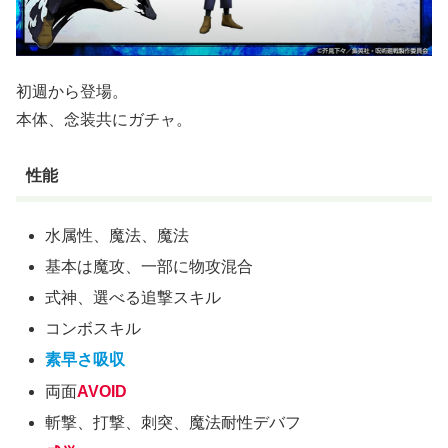
初週から登場。
本体、念装共にガチャ。
性能
水属性、魔法、魔法
基本は魔攻、一部に物攻混合
式神、選べる追撃スキル
コンボスキル
素早さ吸収
両面
AVOID
斬撃、打撃、刺突、魔法耐性デバフ