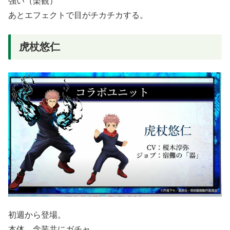
強い（楽観）
あとエフェクトで目がチカチカする。
虎杖悠仁
初週から登場。
本体、念装共にガチャ。