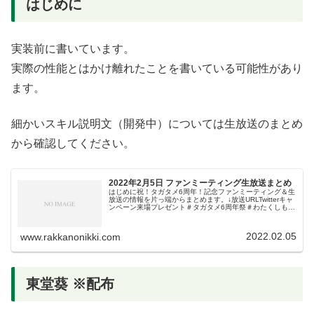
はじめに
実装前に書いています。
実際の性能とはかけ離れたことを書いている可能性があり
ます。
細かいスキル説明文（開発中）については生放送のまとめ
から確認してください。
2022年2月5日 ファンミーティング生放送まとめ
はじめに祝！タガタメ6周年！記念ファンミーティング＆生
放送の情報を片っ端からまとめます。↓放送URLTwitterキャ
ンペーン来場プレゼント＃タガタメ6周年祭＃わたくしも皆
と一緒に楽しみます「観覧に当たったが当日に行けなかっ
た人」は、このキ...
2022.02.05
www.rakkanonikki.com
東堂葵 ※配布