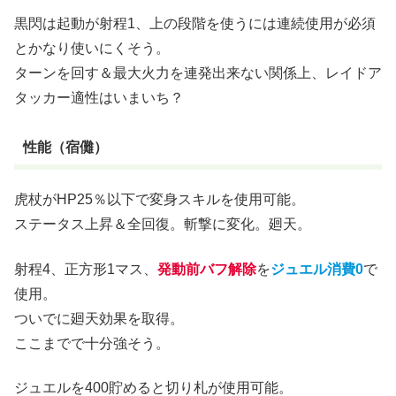
黒閃は起動が射程1、上の段階を使うには連続使用が必須
とかなり使いにくそう。
ターンを回す＆最大火力を連発出来ない関係上、レイドア
タッカー適性はいまいち？
性能（宿儺）
虎杖がHP25％以下で変身スキルを使用可能。
ステータス上昇＆全回復。斬撃に変化。廻天。
射程4、正方形1マス、
発動前バフ解除
を
ジュエル消費0
で
使用。
ついでに廻天効果を取得。
ここまでで十分強そう。
ジュエルを400貯めると切り札が使用可能。