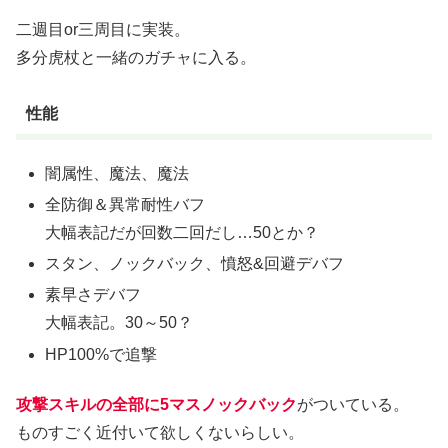
二週目or三周目に実装。
多分虎杖と一緒のガチャに入る。
性能
闇属性、魔法、魔法
全防御＆異常耐性バフ
大幅表記だが回数二回だし…50とか？
スタン、ノックバック、憤怒&回避デバフ
素早さデバフ
大幅表記。30～50？
HP100%で追撃
攻撃スキルの全部に5マスノックバック
がついている。
ものすごく近付いて欲しくないらしい。