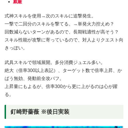
威厳
式神スキルを使用→次のスキルに追撃発生。
一撃で二回分のスキルを撃てる。→単発火力控えめ？
回数減らないターンがあるので、長期戦適性が高そう？
スキル性能が攻撃に寄っているので、対人よりクエスト向
きっぽい。
武具スキルで領域展開。多分消費ジュエル多い。
絶大（倍率300以上表記）、ターゲット数で倍率上昇、か
ばう無効、発動前全攻バフ。
上昇量にもよるが、倍率300から更に上がるのは心が躍
る。
釘崎野薔薇 ※後日実装