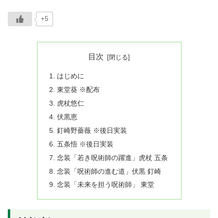
+5
目次
はじめに
東堂葵 ※配布
虎杖悠仁
伏黒恵
釘崎野薔薇 ※後日実装
五条悟 ※後日実装
念装「若き呪術師の躍進」虎杖 五条
念装「呪術師の進む道」伏黒 釘崎
念装「未来を担う呪術師」 東堂