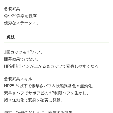
念装武具
命中20異常耐性30
優秀なステータス。
虎杖
1回ガッツ＆HPバフ。
開幕効果ではない。
HP制限ラインが上がる＆ガッツで変身しやすくなる。
念装武具スキル
HP25 ％以下で素早さバフ＆状態異常色々無効化。
素早さバフでサポアビのHP制限バフを生かし、
諸々無効化で変身を確実に発動。
虎杖、宿儺のどちらにも寄与する効果。