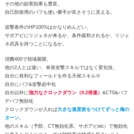
その他の妨害効果も豊富。
自己防衛用のバフも使い勝手が良さそうに見える。
追撃条件のHP100%はかなりめんどい。
サポアビにリジェネが来るか、条件緩和されるか、リジェ
ネ武具を持つことになるか。
消費400で領域展開。
他の2人とは違い、単発攻撃スキルではなく変化技。
自分に有利なフィールドを作る天候スキル※
自分にバフ&攻撃必中化
自分以外に
強力なクロックダウン（0.2倍速）
&CT0&バフ
デバフ無効化
クロックダウンが入れば
大きな速度差をつけてずっと俺の
ターン
。
他のスキル（予防、CT無効化系、サポアビetc）で無効化