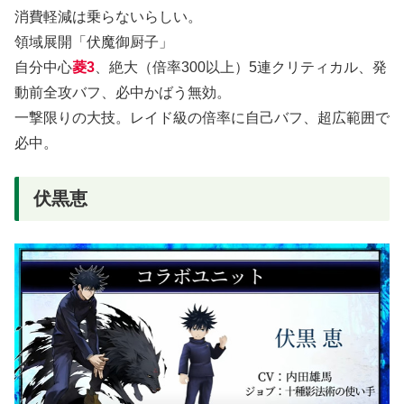
消費軽減は乗らないらしい。
領域展開「伏魔御厨子」
自分中心
菱3
、絶大（倍率300以上）5連クリティカル、発
動前全攻バフ、必中かばう無効。
一撃限りの大技。レイド級の倍率に自己バフ、超広範囲で
必中。
伏黒恵