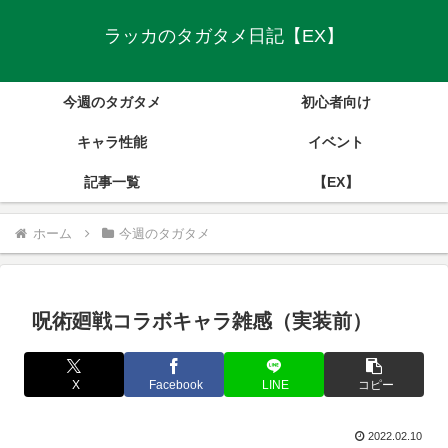
ラッカのタガタメ日記【EX】
今週のタガタメ
初心者向け
キャラ性能
イベント
記事一覧
【EX】
ホーム
今週のタガタメ
呪術廻戦コラボキャラ雑感（実装前）
X
Facebook
LINE
コピー
2022.02.10