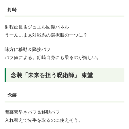
釘崎
射程延長＆ジュエル回復パネル
うーん…まぁ対戦系の選択肢の一つに？
味方に移動＆隣接バフ
バフ値による。釘崎自身にも乗るのが嬉しい。
念装「未来を担う呪術師」 東堂
念装
開幕素早さバフ＆移動バフ
入れ替えで先手を取るのに使えそう。