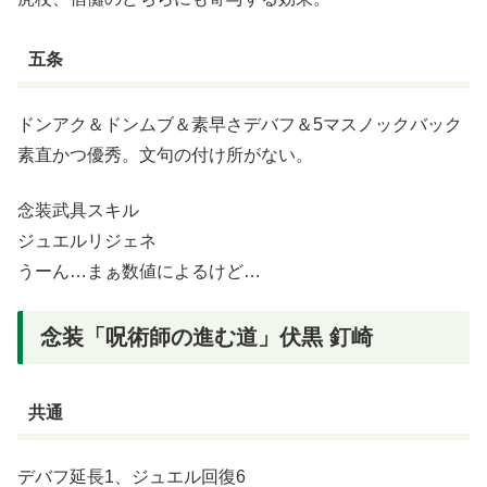
五条
ドンアク＆ドンムブ＆素早さデバフ＆5マスノックバック
素直かつ優秀。文句の付け所がない。
念装武具スキル
ジュエルリジェネ
うーん…まぁ数値によるけど…
念装「呪術師の進む道」伏黒 釘崎
共通
デバフ延長1、ジュエル回復6