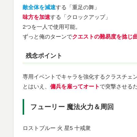
敵全体を減速
する「重足の舞」
味方を加速
する「クロックアップ」
2つを一人で使用可能。
ずっと俺のターンで
クエストの難易度を捻じ
残念ポイント
専用イベントでキャラを強化するクラスチェン
とはいえ、
傭兵を雇ってオート
で突撃させる
フューリー 魔法火力＆周回
ロストブルー 火 星5 十戒衆