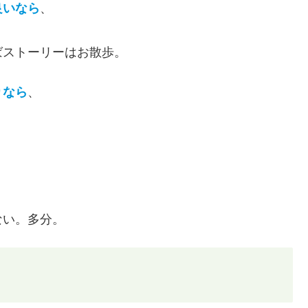
良いなら
、
ばストーリーはお散歩。
りなら
、
ない。多分。