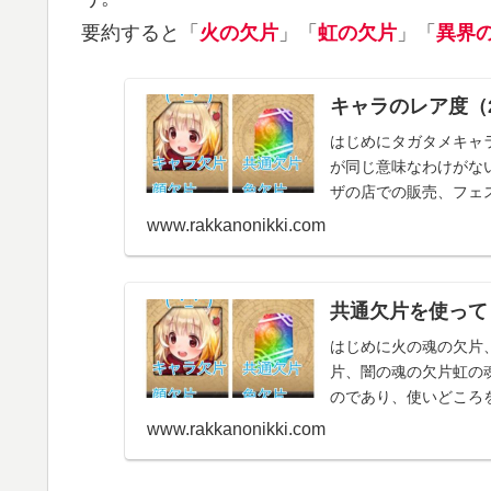
要約すると「
火の欠片
」「
虹の欠片
」「
異界
キャラのレア度（2
はじめにタガタメキャ
が同じ意味なわけがな
ザの店での販売、フェ
ストの有無、コイン購入時
www.rakkanonikki.com
共通欠片を使って
はじめに火の魂の欠片
片、闇の魂の欠片虹の
のであり、使いどころ
は書かない。何故なら文量
www.rakkanonikki.com