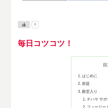
0
毎日コツコツ！
目
はじめに
前提
殿堂入り
チハヤ サポ
フューリー