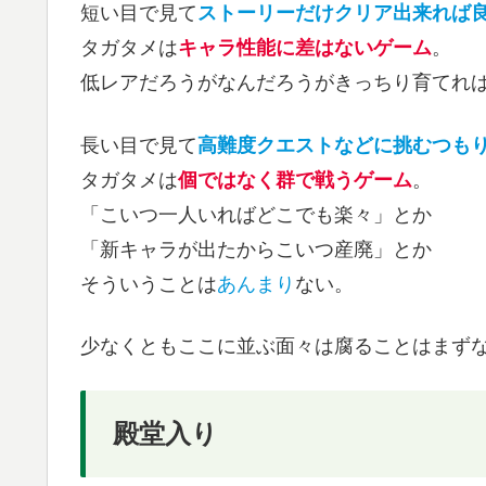
短い目で見て
ストーリーだけクリア出来れば
タガタメは
キャラ性能に差はないゲーム
。
低レアだろうがなんだろうがきっちり育てれ
長い目で見て
高難度クエストなどに挑むつも
タガタメは
個ではなく群で戦うゲーム
。
「こいつ一人いればどこでも楽々」とか
「新キャラが出たからこいつ産廃」とか
そういうことは
あんまり
ない。
少なくともここに並ぶ面々は腐ることはまず
殿堂入り