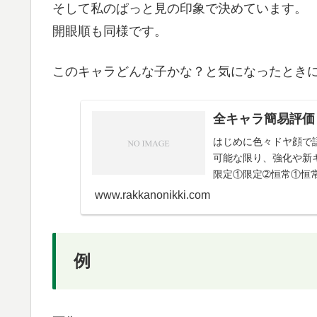
そして私のぱっと見の印象で決めています。
開眼順も同様です。
このキャラどんな子かな？と気になったとき
全キャラ簡易評価
はじめに色々ドヤ顔で
可能な限り、強化や新
限定①限定➁恒常①恒常
➁星4・星3配布・...
www.rakkanonikki.com
例