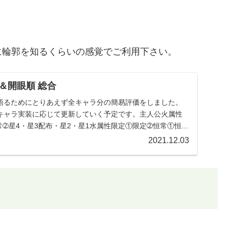
に輪郭を知るくらいの感覚でご利用下さい。
＆開眼順 総合
語るためにとりあえず全キャラ分の簡易評価をしました。
キャラ実装に応じて更新していく予定です。主人公火属性
➁星4・星3配布・星2・星1水属性限定①限定➁恒常①恒常
2021.12.03