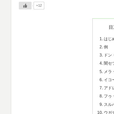
+12
目
はじ
例
ドン
闇セ
メラ
イコ
アド
フゥ
スル
ウガ