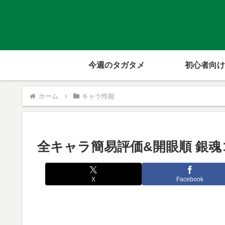
今週のタガタメ
初心者向け
ホーム
キャラ性能
全キャラ簡易評価&開眼順 銀
X
Facebook