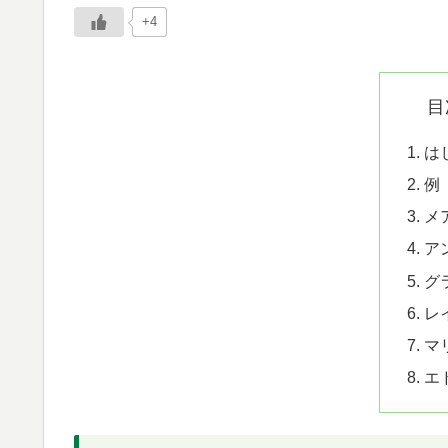
+4
目
は
例
メ
ア
グ
レ
マ
エ