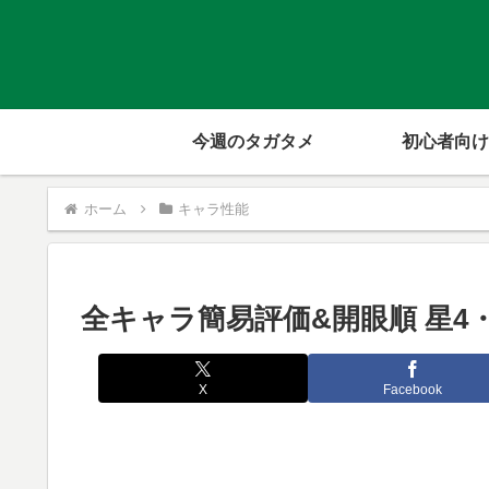
今週のタガタメ
初心者向け
ホーム
キャラ性能
全キャラ簡易評価&開眼順 星4・
X
Facebook