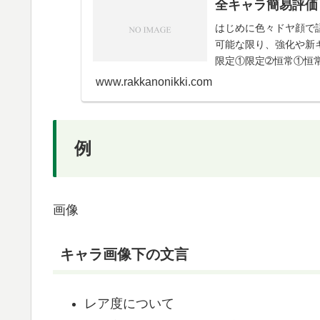
全キャラ簡易評価
はじめに色々ドヤ顔で
可能な限り、強化や新
限定①限定➁恒常①恒常
➁星4・星3配布・...
www.rakkanonikki.com
例
画像
キャラ画像下の文言
レア度について