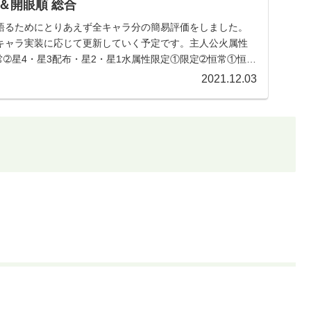
＆開眼順 総合
語るためにとりあえず全キャラ分の簡易評価をしました。
キャラ実装に応じて更新していく予定です。主人公火属性
➁星4・星3配布・星2・星1水属性限定①限定➁恒常①恒常
2021.12.03