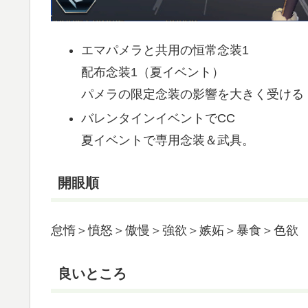
エマパメラと共用の恒常念装1
配布念装1（夏イベント）
パメラの限定念装の影響を大きく受ける
バレンタインイベントでCC
夏イベントで専用念装＆武具。
開眼順
怠惰＞憤怒＞傲慢＞強欲＞嫉妬＞暴食＞色欲
良いところ