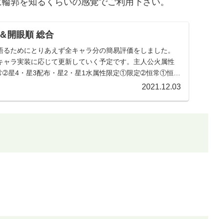
に輪郭を知るくらいの感覚でご利用下さい。
＆開眼順 総合
語るためにとりあえず全キャラ分の簡易評価をしました。
キャラ実装に応じて更新していく予定です。主人公火属性
➁星4・星3配布・星2・星1水属性限定①限定➁恒常①恒常
2021.12.03