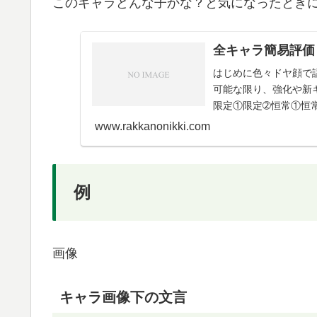
このキャラどんな子かな？と気になったとき
全キャラ簡易評価
はじめに色々ドヤ顔で
可能な限り、強化や新
限定①限定➁恒常①恒常
➁星4・星3配布・...
www.rakkanonikki.com
例
画像
キャラ画像下の文言