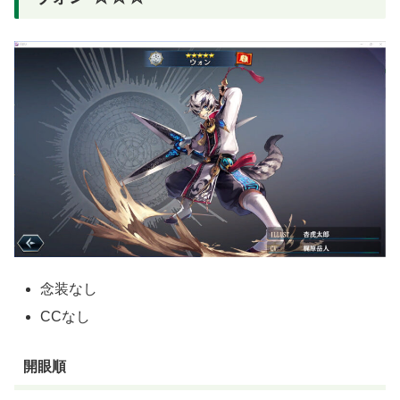
念装なし
CCなし
開眼順