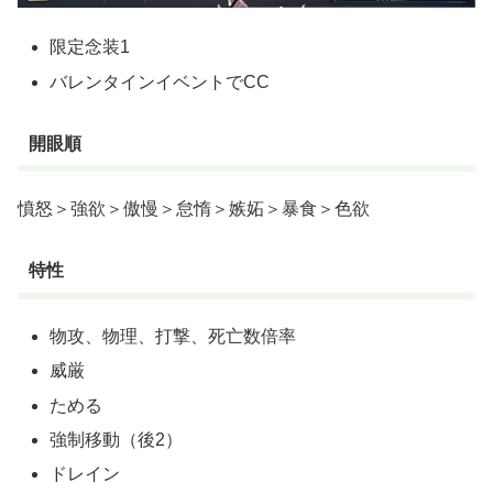
限定念装1
バレンタインイベントでCC
開眼順
憤怒＞強欲＞傲慢＞怠惰＞嫉妬＞暴食＞色欲
特性
物攻、物理、打撃、死亡数倍率
威厳
ためる
強制移動（後2）
ドレイン