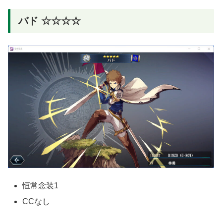
バド ☆☆☆☆
恒常念装1
CCなし