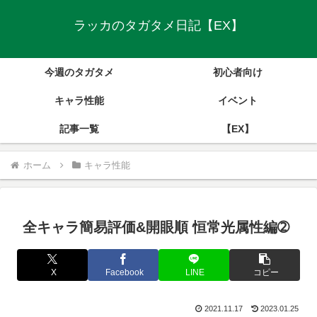
ラッカのタガタメ日記【EX】
今週のタガタメ
初心者向け
キャラ性能
イベント
記事一覧
【EX】
ホーム
キャラ性能
全キャラ簡易評価&開眼順 恒常光属性編➁
X
Facebook
LINE
コピー
2021.11.17
2023.01.25