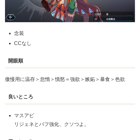
念装
CCなし
開眼順
傲慢用に温存＞怠惰＞憤怒＝強欲＞嫉妬＞暴食＞色欲
良いところ
マスアビ
リジェネとバフ強化、クソつよ。