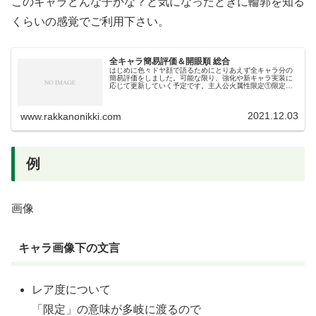
このキャラどんな子かな？と気になったときに輪郭を知る
くらいの感覚でご利用下さい。
全キャラ簡易評価＆開眼順 総合
はじめに色々ドヤ顔で語るためにとりあえず全キャラ分の
簡易評価をしました。可能な限り、強化や新キャラ実装に
応じて更新していく予定です。主人公火属性限定①限定➁
恒常①恒常➁星4・星3配布・星2・星1水属性限定①限定➁
恒常①恒常➁星4・星3配布・...
2021.12.03
www.rakkanonikki.com
例
画像
キャラ画像下の文言
レア度について
「限定」の意味が多岐に渡るので