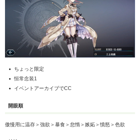
ちょっと限定
恒常念装1
イベントアーカイブでCC
開眼順
傲慢用に温存＞強欲＞暴食＞怠惰＞嫉妬＞憤怒＞色欲