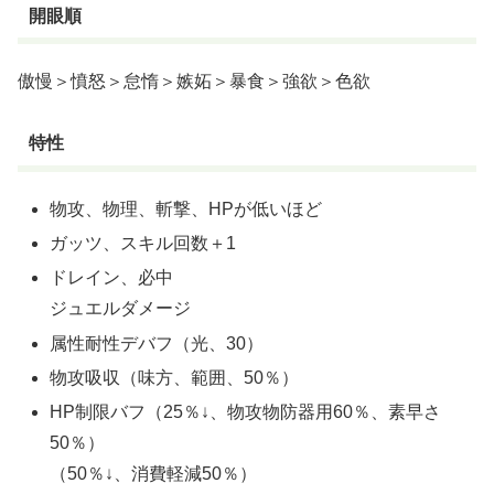
開眼順
傲慢＞憤怒＞怠惰＞嫉妬＞暴食＞強欲＞色欲
特性
物攻、物理、斬撃、HPが低いほど
ガッツ、スキル回数＋1
ドレイン、必中
ジュエルダメージ
属性耐性デバフ（光、30）
物攻吸収（味方、範囲、50％）
HP制限バフ（25％↓、物攻物防器用60％、素早さ
50％）
（50％↓、消費軽減50％）