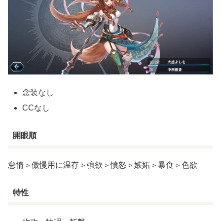
念装なし
CCなし
開眼順
怠惰＞傲慢用に温存＞強欲＞憤怒＞嫉妬＞暴食＞色欲
特性