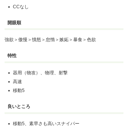
CCなし
開眼順
強欲＞傲慢＞憤怒＞怠惰＞嫉妬＞暴食＞色欲
特性
器用（物攻）、物理、射撃
高速
移動5
良いところ
移動5、素早さも高いスナイパー