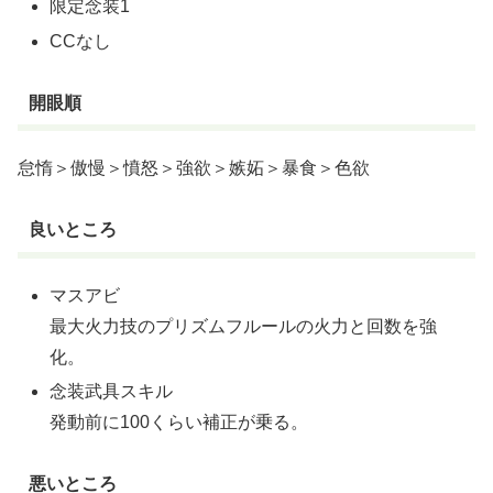
限定念装1
CCなし
開眼順
怠惰＞傲慢＞憤怒＞強欲＞嫉妬＞暴食＞色欲
良いところ
マスアビ
最大火力技のプリズムフルールの火力と回数を強
化。
念装武具スキル
発動前に100くらい補正が乗る。
悪いところ