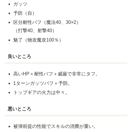
ガッツ
予防（自）
区分耐性バフ（魔法40、30×2）
（打撃40、射撃40）
魅了（物攻魔攻100％）
良いところ
高いHP＋耐性バフ＋威厳で非常にタフ。
1ターンガッツバフ＋予防。
トップギアの火力は中々。
悪いところ
被弾前提の性能でスキルの消費が重い。