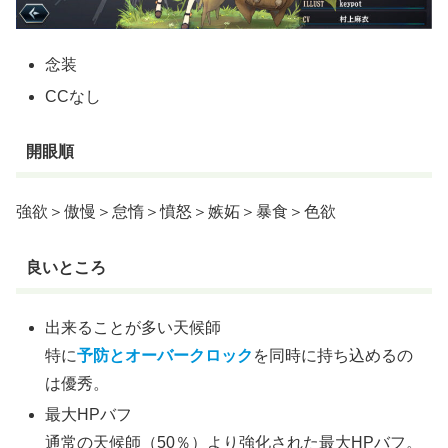
念装
CCなし
開眼順
強欲＞傲慢＞怠惰＞憤怒＞嫉妬＞暴食＞色欲
良いところ
出来ることが多い天候師
特に
予防とオーバークロック
を同時に持ち込めるの
は優秀。
最大HPバフ
通常の天候師（50％）より強化された最大HPバフ。