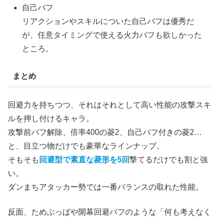
自己バフ
リアクションやスキルについた自己バフは優秀だ
が、任意タイミングで使える火力バフも欲しかった
ところ。
まとめ
回避力を持ちつつ、それはそれとして高い性能の攻撃スキ
ルを押し付けるキャラ。
攻撃前バフ解除、倍率400の菱2、自己バフ付きの菱2…
と、目立つ物だけでも豪華なラインナップ。
そもそも
回避型で素直な菱形を5回
撃てるだけでも割と強
い。
ダンまちアタッカー勢では一番バランスの取れた性能。
反面、ためぶっぱや開幕回避バフのような「何も考えなく