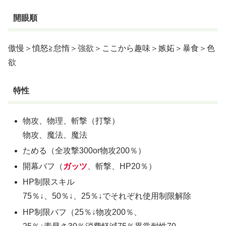
開眼順
傲慢＞憤怒≧怠惰＞強欲＞ここから趣味＞嫉妬＞暴食＞色
欲
特性
物攻、物理、斬撃（打撃）
物攻、魔法、魔法
ためる（全攻撃300or物攻200％）
開幕バフ（
ガッツ
、斬撃、HP20％）
HP制限スキル
75％↓、50％↓、25％↓でそれぞれ使用制限解除
HP制限バフ（25％↓物攻200％、