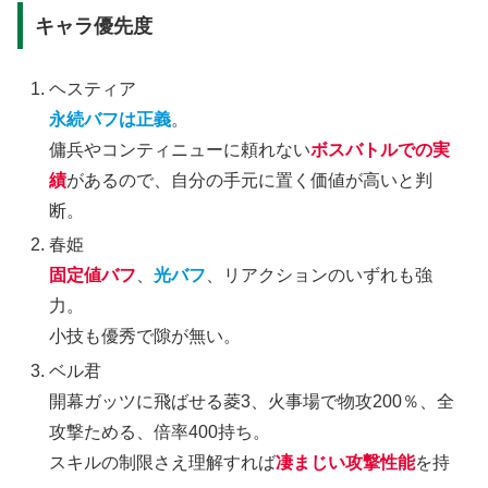
キャラ優先度
ヘスティア
永続バフは正義
。
傭兵やコンティニューに頼れない
ボスバトルでの実
績
があるので、自分の手元に置く価値が高いと判
断。
春姫
固定値バフ
、
光バフ
、リアクションのいずれも強
力。
小技も優秀で隙が無い。
ベル君
開幕ガッツに飛ばせる菱3、火事場で物攻200％、全
攻撃ためる、倍率400持ち。
スキルの制限さえ理解すれば
凄まじい攻撃性能
を持