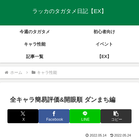
ラッカのタガタメ日記【EX】
今週のタガタメ
初心者向け
キャラ性能
イベント
記事一覧
【EX】
ホーム
キャラ性能
全キャラ簡易評価&開眼順 ダンまち編
X
Facebook
LINE
コピー
2022.05.14
2022.05.24