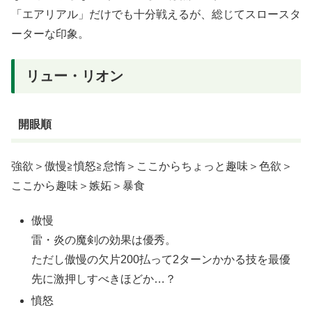
「エアリアル」だけでも十分戦えるが、総じてスロースタ
ーターな印象。
リュー・リオン
開眼順
強欲＞傲慢≧憤怒≧怠惰＞ここからちょっと趣味＞色欲＞
ここから趣味＞嫉妬＞暴食
傲慢
雷・炎の魔剣の効果は優秀。
ただし傲慢の欠片200払って2ターンかかる技を最優
先に激押しすべきほどか…？
憤怒