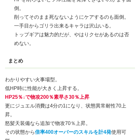
倒。
削ってそのまま死なないようにケアするのも面倒。
一手目からゴリラ出来るキャラは沢山いる。
トップギアは魅力的だが、やはりクセがあるのは否
めない。
まとめ
わかりやすい火事場型。
低HP時に性能が大きく上昇する。
HP25％↓で物攻200％素早さ30％上昇
更にジュエル消費は4分の1になり、状態異常耐性70上
昇。
怒髪天装備なら追加で物攻70％上昇。
その状態から
倍率400オーバーのスキルを計4発
使用可