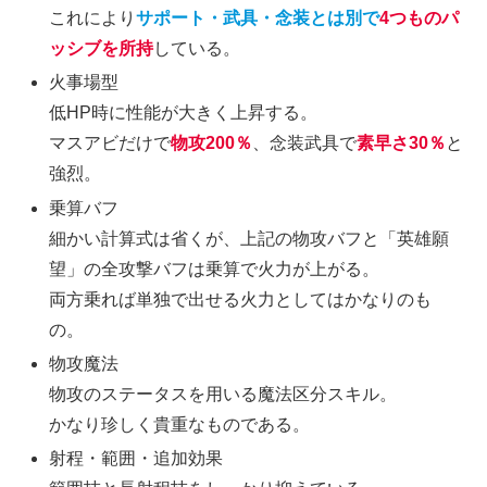
これにより
サポート・武具・念装とは別で
4つものパ
ッシブを所持
している。
火事場型
低HP時に性能が大きく上昇する。
マスアビだけで
物攻200％
、念装武具で
素早さ30％
と
強烈。
乗算バフ
細かい計算式は省くが、上記の物攻バフと「英雄願
望」の全攻撃バフは乗算で火力が上がる。
両方乗れば単独で出せる火力としてはかなりのも
の。
物攻魔法
物攻のステータスを用いる魔法区分スキル。
かなり珍しく貴重なものである。
射程・範囲・追加効果