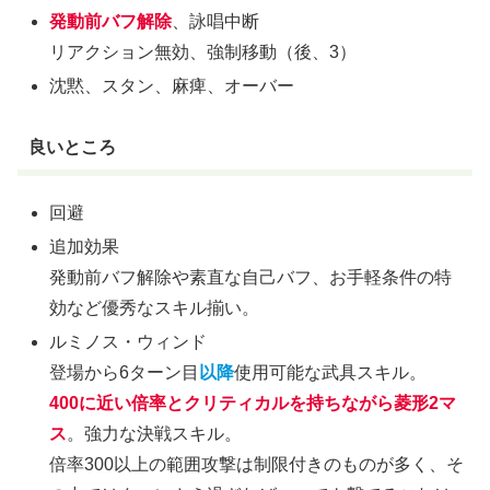
発動前バフ解除
、詠唱中断
リアクション無効、強制移動（後、3）
沈黙、スタン、麻痺、オーバー
良いところ
回避
追加効果
発動前バフ解除や素直な自己バフ、お手軽条件の特
効など優秀なスキル揃い。
ルミノス・ウィンド
登場から6ターン目
以降
使用可能な武具スキル。
400に近い倍率とクリティカルを持ちながら菱形2マ
ス
。強力な決戦スキル。
倍率300以上の範囲攻撃は制限付きのものが多く、そ