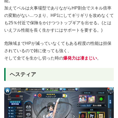
能。
加えてベルは火事場型でありながらHP割合でスキル倍率
の変動がない…つまり、HP1にしてギリギリを攻めなくて
も25％付近で保険をかけつつトップギアを出せる。(とは
いえフル性能を長く生かすにはサポートを要する。)
危険域までHPが減っていなくてもある程度の性能は担保
されているので雑に使っても強く、
そして全てを生かし切った時の
爆発力は凄まじい
。
ヘスティア