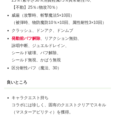
25％↓素早さ30％消費軽減75％異常耐性70、
【不動】25％↓物攻70％）
威厳（攻撃時、斬撃魔法5×10回）
（被弾時、物防魔防10％×10回、属性耐性3×10回）
クラッシュ、ドンアク、ドンムブ
発動前バフ解除
、リアクション無効、
詠唱中断、ジュエルドレイン、
シールド破壊、バフ解除、
シールド無視、かばう無視
区分耐性バフ（魔法、30）
良いところ
キャラクエスト持ち
コラボには珍しく、固有のクエストクリアでスキル
（マスターアビリティ）を獲得。