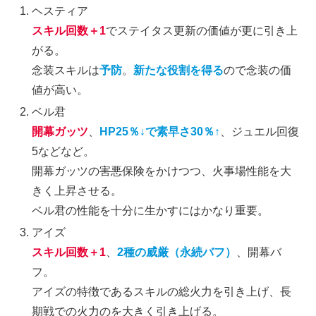
ヘスティア
スキル回数＋1
でステイタス更新の価値が更に引き上
がる。
念装スキルは
予防
。
新たな役割を得る
ので念装の価
値が高い。
ベル君
開幕ガッツ
、
HP25％↓で素早さ30％↑
、ジュエル回復
5などなど。
開幕ガッツの
害悪
保険をかけつつ、火事場性能を大
きく上昇させる。
ベル君の性能を十分に生かすにはかなり重要。
アイズ
スキル回数＋1
、
2種の威厳（永続バフ）
、開幕バ
フ。
アイズの特徴であるスキルの総火力を引き上げ、長
期戦での火力のを大きく引き上げる。