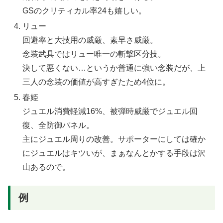
GSのクリティカル率24も嬉しい。
リュー
回避率と大技用の威厳、素早さ威厳。
念装武具ではリュー唯一の斬撃区分技。
決して悪くない…というか普通に強い念装だが、上
三人の念装の価値が高すぎたため4位に。
春姫
ジュエル消費軽減16%、被弾時威厳でジュエル回
復、全防御パネル。
主にジュエル周りの改善。サポーターにしては確か
にジュエルはキツいが、まぁなんとかする手段は沢
山あるので。
例