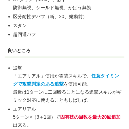
防御無視、シールド無視、かばう無効
区分耐性デバフ（斬、20、発動前）
スタン
超回避バフ
良いところ
追撃
「エアリアル」使用か霊装スキルで、
任意タイミン
グで攻撃判定のある追撃
を使用可能。
最近は1ターンに二回殴ることになる追撃スキルがギ
ミック対応に使えることもしばしば。
エアリアル
5ターン×（3＋1回）で
固有技の回数を最大20回追加
出来る。