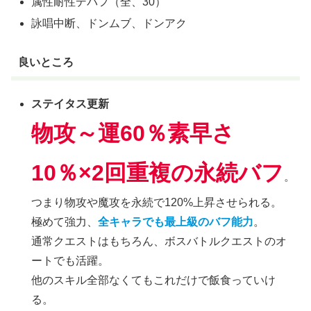
属性耐性デバフ（全、30）
詠唱中断、ドンムブ、ドンアク
良いところ
ステイタス更新
物攻～運60％素早さ
10％×2回重複の永続バフ
。
つまり物攻や魔攻を永続で120%上昇させられる。
極めて強力、
全キャラでも最上級のバフ能力
。
通常クエストはもちろん、ボスバトルクエストのオ
ートでも活躍。
他のスキル全部なくてもこれだけで飯食っていけ
る。