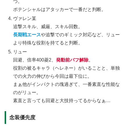
つ。
ポテンシャルはアタッカーで一番だと判断。
ヴァレン某
追撃スキル、威厳、スキル回数。
長期戦エース
や追撃でのギミック対応など、リュー
より特殊な役割を持てると判断。
リュー
回避、倍率400菱2、
発動前バフ解除
。
役割の被るキャラ（ヘレネー）がいることと、単独
での火力の伸びから今回は最下位に。
まぁ他がインパクトの塊過ぎて、一番素直な性能な
のがリュー。
素直と言っても回避と大技持ってるからなぁ…
念装優先度