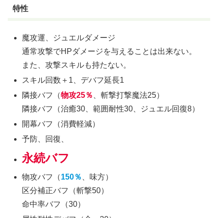
特性
魔攻運、ジュエルダメージ
通常攻撃でHPダメージを与えることは出来ない。
また、攻撃スキルも持たない。
スキル回数＋1、デバフ延長1
隣接バフ（
物攻25％
、斬撃打撃魔法25）
隣接バフ（治癒30、範囲耐性30、ジュエル回復8）
開幕バフ（消費軽減）
予防、回復、
永続バフ
物攻バフ（
150％
、味方）
区分補正バフ（斬撃50）
命中率バフ（30）