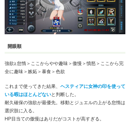
開眼順
強欲≧怠惰＞ここからやや趣味＞傲慢＞憤怒＞ここから完
全に趣味＞嫉妬＞暴食＞色欲
これまで使ってきた結果、
ヘスティアに女神の印を使って
いる暇はほとんどない
と判断した。
耐久確保の強欲が最優先。移動とジュエルの上がる怠惰は
選択肢に入る。
HP目当ての傲慢はありだがコストが高すぎる。