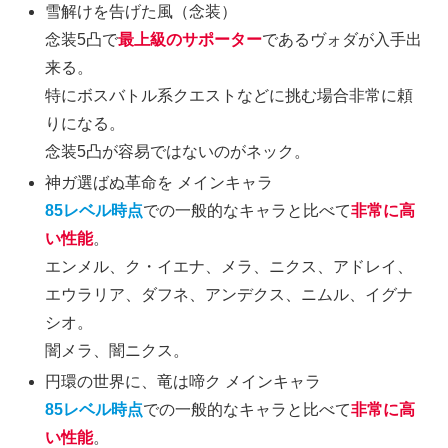
雪解けを告げた風（念装）
念装5凸で
最上級のサポーター
であるヴォダが入手出
来る。
特にボスバトル系クエストなどに挑む場合非常に頼
りになる。
念装5凸が容易ではないのがネック。
神ガ選ばぬ革命を メインキャラ
85レベル時点
での一般的なキャラと比べて
非常に高
い性能
。
エンメル、ク・イエナ、メラ、ニクス、アドレイ、
エウラリア、ダフネ、アンデクス、ニムル、イグナ
シオ。
闇メラ、闇ニクス。
円環の世界に、竜は啼ク メインキャラ
85レベル時点
での一般的なキャラと比べて
非常に高
い性能
。