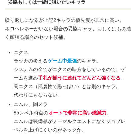
妥協もしくは一緒に狙いたいキャラ
繰り返しになるが上記2キャラの優先度が非常に高い。
ネロヘレネーがいない場合の妥協キャラ、もしくはもの凄
く頑張る場合のセット候補。
ニクス
ラッカの考える
ゲーム中最強
のキャラ。
システムの全てがニクスの味方をしているので、ゲ
ームを進め
手札が揃うに連れてどんどん強くなる
。
闇ニクス（風属性で黒っぽい）とは別のキャラ。
代わりにもならない。
ニムル、闇メラ
85レベル時点の
オートで非常に高い殲滅力
。
ニムルは装備品がノーマルクエストになくジョブレ
ベルを上げにくいのがネックか。