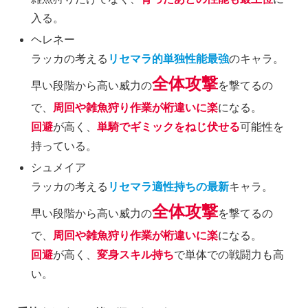
入る。
ヘレネー
ラッカの考える
リセマラ的単独性能最強
のキャラ。
全体攻撃
早い段階から高い威力の
を撃てるの
で、
周回や雑魚狩り作業が桁違いに楽
になる。
回避
が高く、
単騎でギミックをねじ伏せる
可能性を
持っている。
シュメイア
ラッカの考える
リセマラ適性持ちの最新
キャラ。
全体攻撃
早い段階から高い威力の
を撃てるの
で、
周回や雑魚狩り作業が桁違いに楽
になる。
回避
が高く、
変身スキル持ち
で単体での戦闘力も高
い。