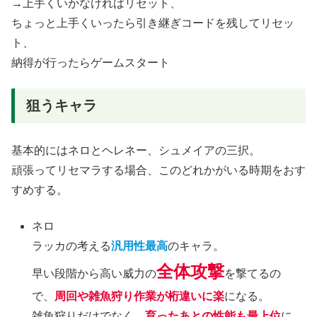
→上手くいかなければリセット、
ちょっと上手くいったら引き継ぎコードを残してリセッ
ト、
納得が行ったらゲームスタート
狙うキャラ
基本的にはネロとヘレネー、シュメイアの三択。
頑張ってリセマラする場合、このどれかがいる時期をおす
すめする。
ネロ
ラッカの考える
汎用性最高
のキャラ。
全体攻撃
早い段階から高い威力の
を撃てるの
で、
周回や雑魚狩り作業が桁違いに楽
になる。
雑魚狩りだけでなく、
育ったあとの性能も最上位
に