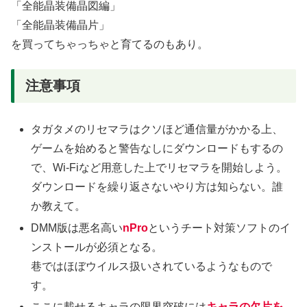
「全能晶装備晶図編」
「全能晶装備晶片」
を買ってちゃっちゃと育てるのもあり。
注意事項
タガタメのリセマラはクソほど通信量がかかる上、
ゲームを始めると警告なしにダウンロードもするの
で、Wi-Fiなど用意した上でリセマラを開始しよう。
ダウンロードを繰り返さないやり方は知らない。誰
か教えて。
DMM版は悪名高い
nPro
というチート対策ソフトのイ
ンストールが必須となる。
巷ではほぼウイルス扱いされているようなもので
す。
ここに載せるキャラの限界突破には
キャラの欠片を