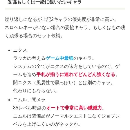
妥協もしくは一緒に狙いたいキャラ
繰り返しになるが上記2キャラの優先度が非常に高い。
ネロヘレネーがいない場合の妥協キャラ、もしくはもの凄
く頑張る場合のセット候補。
ニクス
ラッカの考える
ゲーム中最強
のキャラ。
システムの全てがニクスの味方をしているので、ゲ
ームを進め
手札が揃うに連れてどんどん強くなる
。
闇ニクス（風属性で黒っぽい）とは別のキャラ。
代わりにもならない。
ニムル、闇メラ
85レベル時点の
オートで非常に高い殲滅力
。
ニムルは装備品がノーマルクエストになくジョブレ
ベルを上げにくいのがネックか。