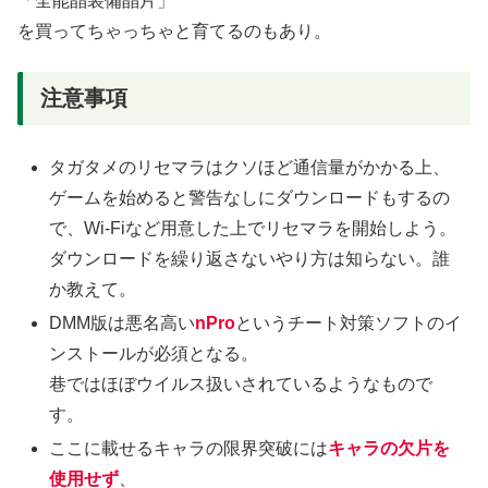
「全能晶装備晶片」
を買ってちゃっちゃと育てるのもあり。
注意事項
タガタメのリセマラはクソほど通信量がかかる上、
ゲームを始めると警告なしにダウンロードもするの
で、Wi-Fiなど用意した上でリセマラを開始しよう。
ダウンロードを繰り返さないやり方は知らない。誰
か教えて。
DMM版は悪名高い
nPro
というチート対策ソフトのイ
ンストールが必須となる。
巷ではほぼウイルス扱いされているようなもので
す。
ここに載せるキャラの限界突破には
キャラの欠片を
使用せず
、