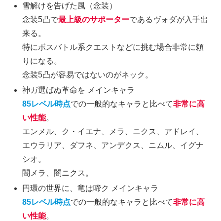
雪解けを告げた風（念装）
念装5凸で
最上級のサポーター
であるヴォダが入手出
来る。
特にボスバトル系クエストなどに挑む場合非常に頼
りになる。
念装5凸が容易ではないのがネック。
神ガ選ばぬ革命を メインキャラ
85レベル時点
での一般的なキャラと比べて
非常に高
い性能
。
エンメル、ク・イエナ、メラ、ニクス、アドレイ、
エウラリア、ダフネ、アンデクス、ニムル、イグナ
シオ。
闇メラ、闇ニクス。
円環の世界に、竜は啼ク メインキャラ
85レベル時点
での一般的なキャラと比べて
非常に高
い性能
。