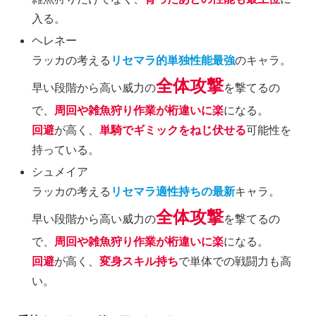
入る。
ヘレネー
ラッカの考える
リセマラ的単独性能最強
のキャラ。
全体攻撃
早い段階から高い威力の
を撃てるの
で、
周回や雑魚狩り作業が桁違いに楽
になる。
回避
が高く、
単騎でギミックをねじ伏せる
可能性を
持っている。
シュメイア
ラッカの考える
リセマラ適性持ちの最新
キャラ。
全体攻撃
早い段階から高い威力の
を撃てるの
で、
周回や雑魚狩り作業が桁違いに楽
になる。
回避
が高く、
変身スキル持ち
で単体での戦闘力も高
い。