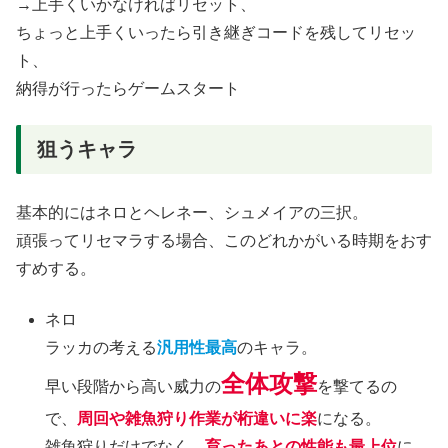
→上手くいかなければリセット、
ちょっと上手くいったら引き継ぎコードを残してリセッ
ト、
納得が行ったらゲームスタート
狙うキャラ
基本的にはネロとヘレネー、シュメイアの三択。
頑張ってリセマラする場合、このどれかがいる時期をおす
すめする。
ネロ
ラッカの考える
汎用性最高
のキャラ。
全体攻撃
早い段階から高い威力の
を撃てるの
で、
周回や雑魚狩り作業が桁違いに楽
になる。
雑魚狩りだけでなく、
育ったあとの性能も最上位
に