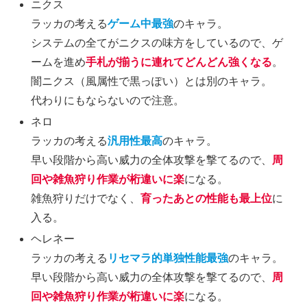
ニクス
ラッカの考える
ゲーム中最強
のキャラ。
システムの全てがニクスの味方をしているので、ゲ
ームを進め
手札が揃うに連れてどんどん強くなる
。
闇ニクス（風属性で黒っぽい）とは別のキャラ。
代わりにもならないので注意。
ネロ
ラッカの考える
汎用性最高
のキャラ。
早い段階から高い威力の全体攻撃を撃てるので、
周
回や雑魚狩り作業が桁違いに楽
になる。
雑魚狩りだけでなく、
育ったあとの性能も最上位
に
入る。
ヘレネー
ラッカの考える
リセマラ的単独性能最強
のキャラ。
早い段階から高い威力の全体攻撃を撃てるので、
周
回や雑魚狩り作業が桁違いに楽
になる。