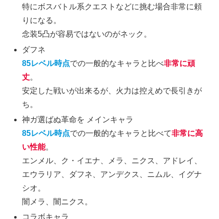
特にボスバトル系クエストなどに挑む場合非常に頼
りになる。
念装5凸が容易ではないのがネック。
ダフネ
85レベル時点
での一般的なキャラと比べ
非常に頑
丈
。
安定した戦いが出来るが、火力は控えめで長引きが
ち。
神ガ選ばぬ革命を メインキャラ
85レベル時点
での一般的なキャラと比べて
非常に高
い性能
。
エンメル、ク・イエナ、メラ、ニクス、アドレイ、
エウラリア、ダフネ、アンデクス、ニムル、イグナ
シオ。
闇メラ、闇ニクス。
コラボキャラ