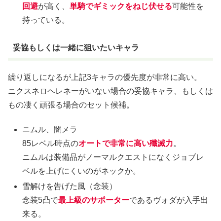
回避
が高く、
単騎でギミックをねじ伏せる
可能性を
持っている。
妥協もしくは一緒に狙いたいキャラ
繰り返しになるが上記3キャラの優先度が非常に高い。
ニクスネロヘレネーがいない場合の妥協キャラ、もしくは
もの凄く頑張る場合のセット候補。
ニムル、闇メラ
85レベル時点の
オートで非常に高い殲滅力
。
ニムルは装備品がノーマルクエストになくジョブレ
ベルを上げにくいのがネックか。
雪解けを告げた風（念装）
念装5凸で
最上級のサポーター
であるヴォダが入手出
来る。