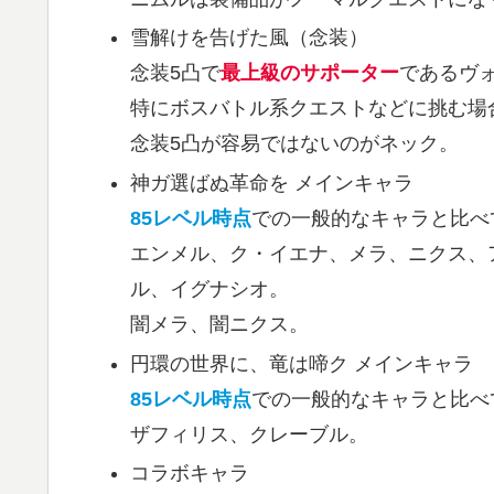
雪解けを告げた風（念装）
念装5凸で
最上級のサポーター
であるヴ
特にボスバトル系クエストなどに挑む場
念装5凸が容易ではないのがネック。
神ガ選ばぬ革命を メインキャラ
85レベル時点
での一般的なキャラと比べ
エンメル、ク・イエナ、メラ、ニクス、
ル、イグナシオ。
闇メラ、闇ニクス。
円環の世界に、竜は啼ク メインキャラ
85レベル時点
での一般的なキャラと比べ
ザフィリス、クレーブル。
コラボキャラ