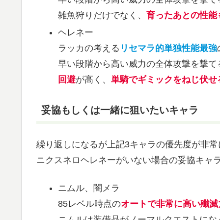
雑魚狩りだけでなく、
育ったあとの性能
ヘレネー
ラッカの考える
リセマラ的単独性能最強
早い段階から高い威力の全体攻撃を撃て
回避
が高く、
単騎でギミックをねじ伏せ
妥協もしくは一緒に狙いたいキャラ
繰り返しになるが上記3キャラの優先度が非常
ニクスネロヘレネーがいない場合の妥協キャ
ニムル、闇メラ
85レベル時点の
オートで非常に高い殲滅
ニムルは装備品がノーマルクエストにな