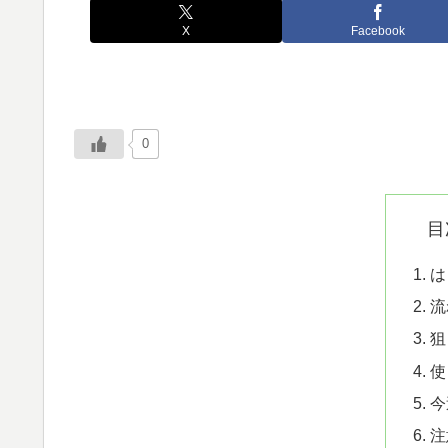
X
Facebook
0
目
は
流
狙
使
今
注