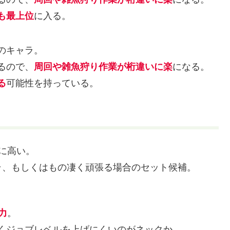
も最上位
に入る。
のキャラ。
るので、
周回や雑魚狩り作業が桁違いに楽
になる。
る
可能性を持っている。
に高い。
ラ、もしくはもの凄く頑張る場合のセット候補。
力
。
くジョブレベルを上げにくいのがネックか。