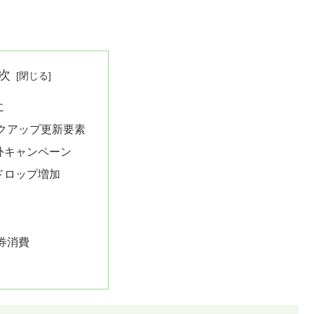
次
に
クアップ更新要素
外キャンペーン
ドロップ増加
券消費