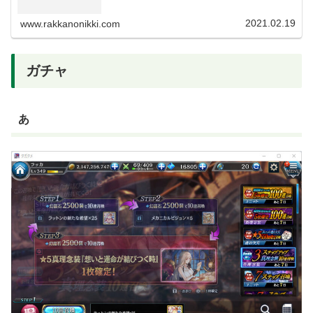
よって増加する。無凸では1%、完凸で6%。超ビジョンで
は無凸10％完凸60％上がるの...
2021.02.19
www.rakkanonikki.com
ガチャ
あ