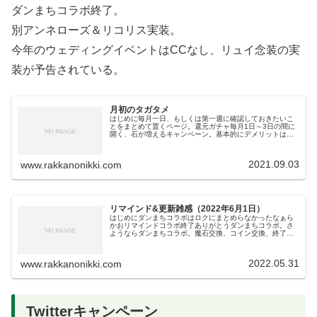
ダンまちコラボ終了。
別アンネローズ＆リコリス実装。
今年のウェディングイベントはCCなし、リュイ念装の実
装が予告されている。
月初のタガタメ
はじめに毎月一日、もしくは第一週に確認しておきたいこ
とをまとめて置くページ。還元ガチャ毎月1日～3日の間に
開く、石が増えるキャンペーン。基本的にデメリットはな
く、ただ石が増えるだけ※のお得なキャンペーン。新キャ
ラが来ていようがコラボが開かれ...
2021.09.03
www.rakkanonikki.com
リマインド&更新雑感（2022年6月1日）
はじめにダンまちコラボはロクにまとめらなかったなぁら
かおリマインドコラボ終了ありがとうダンまちコラボ。さ
ようならダンまちコラボ。魔石交換、コイン交換、終了後
はポートソウルの再設定もお忘れなく。月末各種コイン交
換所更新バベル戦記CC終了FgG...
2022.05.31
www.rakkanonikki.com
Twitterキャンペーン