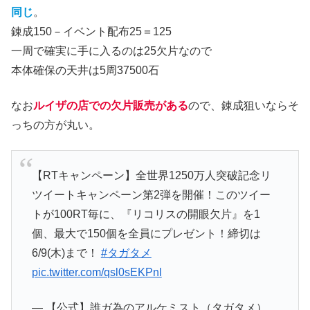
同じ
。
錬成150－イベント配布25＝125
一周で確実に手に入るのは25欠片なので
本体確保の天井は5周37500石
なお
ルイザの店での欠片販売がある
ので、錬成狙いならそ
っちの方が丸い。
【RTキャンペーン】全世界1250万人突破記念リ
ツイートキャンペーン第2弾を開催！このツイー
トが100RT毎に、『リコリスの開眼欠片』を1
個、最大で150個を全員にプレゼント！締切は
6/9(木)まで！
#タガタメ
pic.twitter.com/qsl0sEKPnl
— 【公式】誰ガ為のアルケミスト（タガタメ）