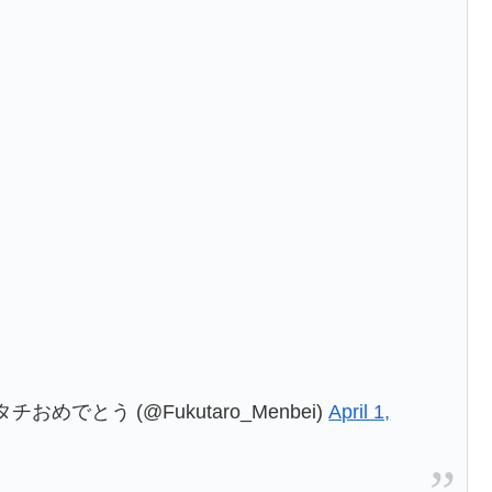
でとう (@Fukutaro_Menbei)
April 1,