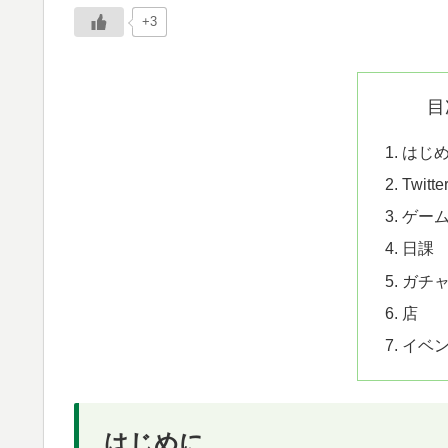
+3
目
はじ
Twit
ゲー
日課
ガチ
店
イベ
はじめに