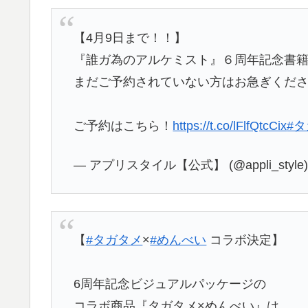
【4月9日まで！！】
『誰ガ為のアルケミスト』６周年記念書
まだご予約されていない方はお急ぎくだ
ご予約はこちら！
https://t.co/lFlfQtcCix
#
— アプリスタイル【公式】 (@appli_style
【
#タガタメ
×
#めんべい
コラボ決定】
6周年記念ビジュアルパッケージの
コラボ商品『タガタメ×めんべい』は