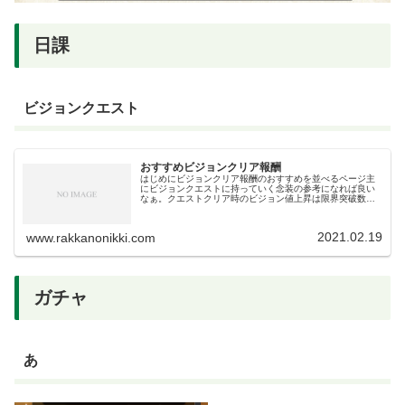
日課
ビジョンクエスト
おすすめビジョンクリア報酬
はじめにビジョンクリア報酬のおすすめを並べるページ主
にビジョンクエストに持っていく念装の参考になれば良い
なぁ。クエストクリア時のビジョン値上昇は限界突破数に
よって増加する。無凸では1%、完凸で6%。超ビジョンで
は無凸10％完凸60％上がるの...
2021.02.19
www.rakkanonikki.com
ガチャ
あ