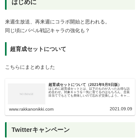
はじめに
来週生放送、再来週にコラボ開始と思われる。
同じ頃にバベル戦記キャラの強化も？
超育成セットについて
こちらにまとめました
超育成セットについて（2021年9月9日版）
はじめに超育成セットとは、以下のものが入ったお得な詰
め合わせ。対象キャラを一気に育てるのはもちろん、念装
目当てでもとても美味しいので忘れず交換しよう。キャラ
の錬成～強欲開眼までを一気に出来るだけの欠片経験値
（林檎）を含む育成素材CC素材はそ...
2021.09.09
www.rakkanonikki.com
Twitterキャンペーン