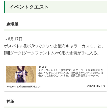
イベントクエスト
劇場版
～6月17日
ボスバトル形式3つでクソつよ配布キャラ「カスミ」と、
[闇]ダーク(ダークファントムver)用の念装が手に入る。
カスミ
チキュウから来た「普通の女子高生」ざっくり劇場版誰ガ
為のアルケミストの主人公。現代日本からバベル大陸に召
喚されてあれやこれやする。優秀な回復系サポーター。配
布キャラ。キャラ特性については念装や武具、開眼など必
要なものを揃えた前提で記載。キャ...
2020.06.18
www.rakkanonikki.com
神革