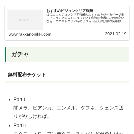
おすすめビジョンクリア報酬
はじめにビジョンクリア報酬のおすすめを並べるページ主
にビジョンクエストに持っていく念装の参考になれば良い
なぁ。クエストクリア時のビジョン値上昇は限界突破数に
よって増加する。無凸では1%、完凸で6%。超ビジョンで
は無凸10％完凸60％上がるの...
2021.02.19
www.rakkanonikki.com
ガチャ
無料配布チケット
PartⅠ
闇メラ、ビアンカ、エンメル、ダフネ、クェンス辺
りが欲しければ。
PartⅡ
ニクス、ネロ、アンデクス、スルバなどが欲しけれ