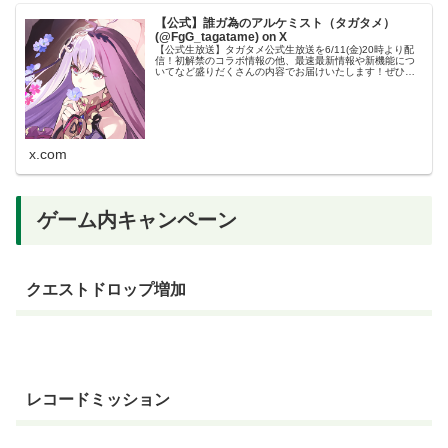
【公式】誰ガ為のアルケミスト（タガタメ）
(@FgG_tagatame) on X
【公式生放送】タガタメ公式生放送を6/11(金)20時より配
信！初解禁のコラボ情報の他、最速最新情報や新機能につ
いてなど盛りだくさんの内容でお届けいたします！ぜひご
覧ください！#タガタメ
x.com
ゲーム内キャンペーン
クエストドロップ増加
レコードミッション