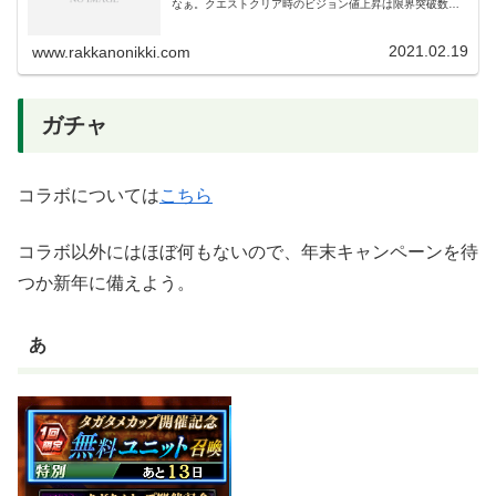
なぁ。クエストクリア時のビジョン値上昇は限界突破数に
よって増加する。無凸では1%、完凸で6%。超ビジョンで
は無凸10％完凸60％上がるの...
2021.02.19
www.rakkanonikki.com
ガチャ
コラボについては
こちら
コラボ以外にはほぼ何もないので、年末キャンペーンを待
つか新年に備えよう。
あ