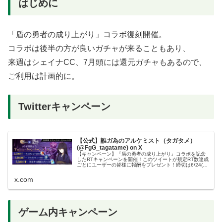
はじめに
「盾の勇者の成り上がり」コラボ復刻開催。
コラボは後半の方が良いガチャが来ることもあり、
来週はシェイナCC、7月頭には還元ガチャもあるので、
ご利用は計画的に。
Twitterキャンペーン
【公式】誰ガ為のアルケミスト（タガタメ）
(@FgG_tagatame) on X
【キャンペーン】『盾の勇者の成り上がり』コラボを記念
したRTキャンペーンを開催！このツイートが規定RT数達成
ごとにユーザーの皆様に報酬をプレゼント！締切は6/24(木)
まで。 #タガタメ #盾の勇者の成り上がり
x.com
ゲーム内キャンペーン